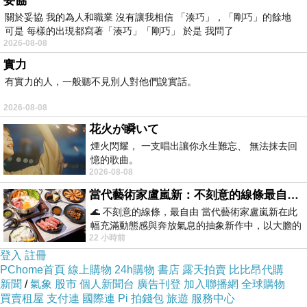
妥協
關於妥協 我的為人和職業 沒有讓我相信 「湊巧」，「剛巧」的餘地
可是 每樣的出現都寫著「湊巧」「剛巧」 於是 我問了
2026-08-08
實力
有實力的人，一般聽不見別人對他們說實話。
2026-08-08
花火が瞬いて
煙火閃耀， 一支唱出讓你永生難忘、 無法抹去回
憶的歌曲。
2026-08-08
當代藝術家盧嵐新：不刻意的線條最自由，讓色彩流動、筆觸自己說話
🌊 不刻意的線條，最自由 當代藝術家盧嵐新在此
幅充滿動態感與奔放氣息的抽象新作中，以大膽的
22 小時前
藍色顏料在白色畫布上揮灑、壓印與流淌
登入
註冊
PChome首頁
線上購物
24h購物
書店
露天拍賣
比比昂代購
新聞
/
氣象
股市
個人新聞台
廣告刊登
加入聯播網
全球購物
買賣租屋
支付連
國際連
Pi 拍錢包
旅遊
服務中心