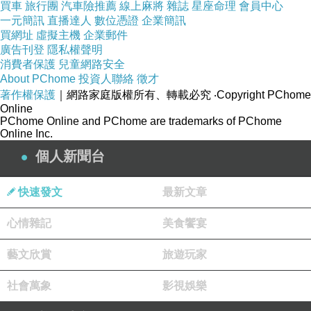
買車
旅行團
汽車險推薦
線上麻將
雜誌
星座命理
會員中心
一元簡訊
直播達人
數位憑證
企業簡訊
買網址
虛擬主機
企業郵件
廣告刊登
隱私權聲明
消費者保護
兒童網路安全
About PChome
投資人聯絡
徵才
著作權保護
｜網路家庭版權所有、轉載必究
‧Copyright PChome
Online
PChome Online and PChome are trademarks of PChome
Online Inc.
個人新聞台
快速發文
最新文章
心情雜記
美食饗宴
藝文欣賞
旅遊玩家
社會萬象
影視娛樂