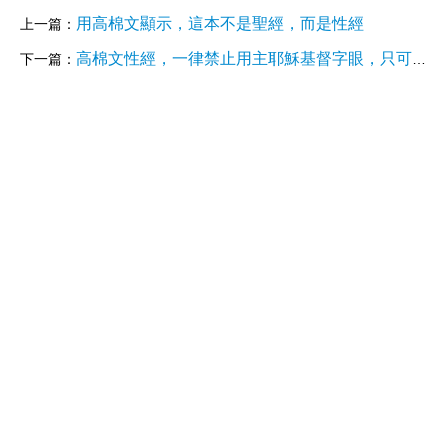
用高棉文顯示，這本不是聖經，而是性經
上一篇：
高棉文性經，一律禁止用主耶穌基督字眼，只可用馬利亞的兒子為稱呼
下一篇：