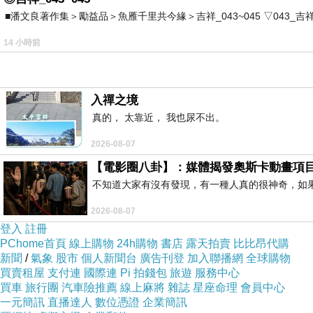
■潘文良著作集＞勵益品＞魚雁千里共今緣＞吉祥_043~045 ▽043_吉祥。2006.0
14 小時前
入禪之境
真的， 太靠近， 我也尿不出。
2026-08-07
【電影圈八卦】：媒體揭發奧斯卡動畫項
不知道大家有沒有發現，有一種人真的很神奇，如
2026-08-07
登入
註冊
PChome首頁
線上購物
24h購物
書店
露天拍賣
比比昂代購
新聞
/
氣象
股市
個人新聞台
廣告刊登
加入聯播網
全球購物
買賣租屋
支付連
國際連
Pi 拍錢包
旅遊
服務中心
買車
旅行團
汽車險推薦
線上麻將
雜誌
星座命理
會員中心
一元簡訊
直播達人
數位憑證
企業簡訊