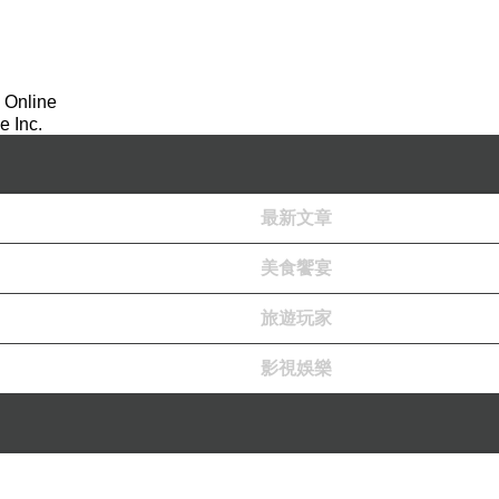
 Online
 Inc.
最新文章
美食饗宴
旅遊玩家
影視娛樂