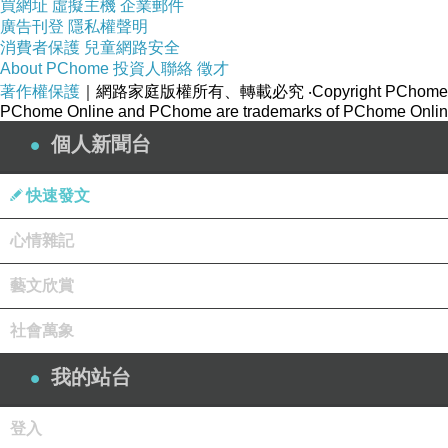
買網址
虛擬主機
企業郵件
廣告刊登
隱私權聲明
消費者保護
兒童網路安全
About PChome
投資人聯絡
徵才
著作權保護
｜網路家庭版權所有、轉載必究
‧Copyright PChome
PChome Online and PChome are trademarks of PChome Online
個人新聞台
快速發文
心情雜記
藝文欣賞
社會萬象
我的站台
登入