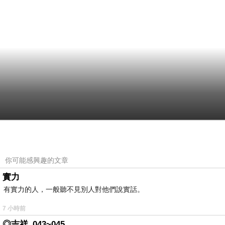
你可能感興趣的文章
實力
有實力的人，一般聽不見別人對他們說實話。
7 小時前
◎吉祥_043~045