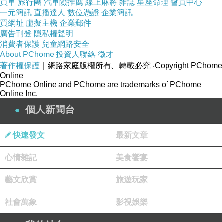
買車
旅行團
汽車險推薦
線上麻將
雜誌
星座命理
會員中心
一元簡訊
直播達人
數位憑證
企業簡訊
買網址
虛擬主機
企業郵件
廣告刊登
隱私權聲明
消費者保護
兒童網路安全
About PChome
投資人聯絡
徵才
著作權保護
｜網路家庭版權所有、轉載必究
‧Copyright PChome
Online
PChome Online and PChome are trademarks of PChome
Online Inc.
個人新聞台
快速發文
最新文章
心情雜記
美食饗宴
藝文欣賞
旅遊玩家
社會萬象
影視娛樂