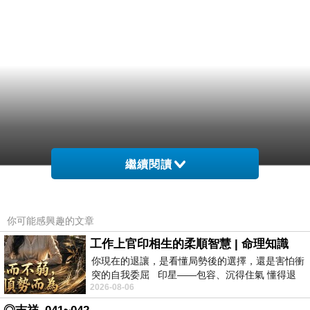
繼續閱讀
你可能感興趣的文章
工作上官印相生的柔順智慧 | 命理知識
你現在的退讓，是看懂局勢後的選擇，還是害怕衝
突的自我委屈 印星——包容、沉得住氣 懂得退
2026-08-06
一步觀察，不會