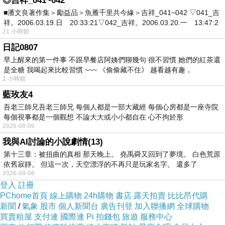
◎吉祥_041~042
■潘文良著作集＞勵益品＞魚雁千里共今緣＞吉祥_041~042 ▽041_吉
祥。2006.03.19.日 20:33:21▽042_吉祥。2006.03.20.一 13:47:2
21 小時前
日記0807
早上醒來的第一件事 不跟早餐店阿姨們聊幾句 很不習慣 她們的紅茶還
是全糖 我喝起來比較習慣 ~~~ 《偷偷藏不住》 越看越有趣，
2 小時前
藍玫友4
吾老三師兄吾老三師兄 每個人都是一部大藏經 每個心房都是一座寺院
每個視事都是一個觀想 不論大大或小小都自在 心不拘於形
2026-08-06
我與AI討論的小說劇情(13)
第十三章：被扭曲的真相 那天晚上。 堯禹舜又回到了夢境。 白色荒原
依舊寂靜。 但這一次，天空漂浮的不再只是玩家名字。 還多了
2026-08-06
登入
註冊
PChome首頁
線上購物
24h購物
書店
露天拍賣
比比昂代購
新聞
/
氣象
股市
個人新聞台
廣告刊登
加入聯播網
全球購物
買賣租屋
支付連
國際連
Pi 拍錢包
旅遊
服務中心