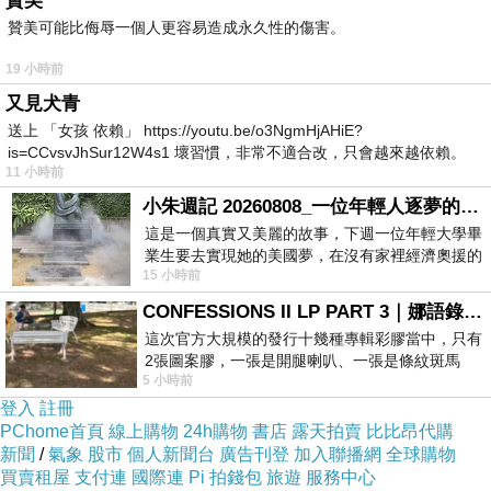
贊美
贊美可能比侮辱一個人更容易造成永久性的傷害。
19 小時前
又見犬青
送上 「女孩 依賴」 https://youtu.be/o3NgmHjAHiE?
is=CCvsvJhSur12W4s1 壞習慣，非常不適合改，只會越來越依賴。
11 小時前
我害怕的
小朱週記 20260808_一位年輕人逐夢的真實故事
這是一個真實又美麗的故事，下週一位年輕大學畢
業生要去實現她的美國夢，在沒有家裡經濟奧援的
15 小時前
情況下，靠著自我努力工作累積出國基
CONFESSIONS II LP PART 3｜娜語錄II LP PART 3
這次官方大規模的發行十幾種專輯彩膠當中，只有
2張圖案膠，一張是開腿喇叭、一張是條紋斑馬
5 小時前
版；目前官網上只剩澳洲商店AU STORE
登入
註冊
PChome首頁
線上購物
24h購物
書店
露天拍賣
比比昂代購
新聞
/
氣象
股市
個人新聞台
廣告刊登
加入聯播網
全球購物
買賣租屋
支付連
國際連
Pi 拍錢包
旅遊
服務中心