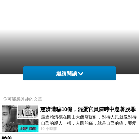
繼續閱讀
你可能感興趣的文章
慈濟遭騙10億，混蛋官員陳時中急著脫罪
最近賴清德在圓山大飯店提到，對待人民就像對待
自己的親人一樣，人民的痛，就是自己的痛，要愛
10 小時前
民如親，說的這麼好聽，實際上根本沒做