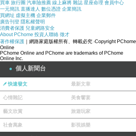
買車
旅行團
汽車險推薦
線上麻將
雜誌
星座命理
會員中心
一元簡訊
直播達人
數位憑證
企業簡訊
買網址
虛擬主機
企業郵件
廣告刊登
隱私權聲明
消費者保護
兒童網路安全
About PChome
投資人聯絡
徵才
著作權保護
｜網路家庭版權所有、轉載必究
‧Copyright PChome
Online
PChome Online and PChome are trademarks of PChome
Online Inc.
個人新聞台
快速發文
最新文章
心情雜記
美食饗宴
藝文欣賞
旅遊玩家
社會萬象
影視娛樂