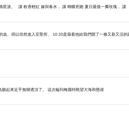
星淚。 讓 軟香輕紅 嫁與春水， 讓 蝴蝶死吻 夏日最後一瓣玫瑰， 讓
們既因耶穌的血、得以坦然進入至聖所、 10:20是藉着他給我們開了一條又新又活
氣聽起來近乎無聊透頂了。 這次輪到梅麗特眺望大海和懸崖