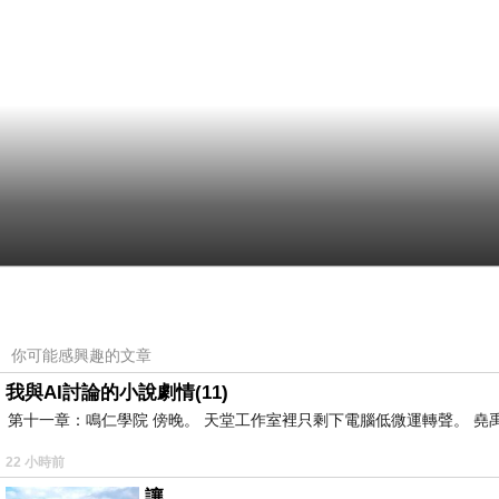
你可能感興趣的文章
我與AI討論的小說劇情(11)
第十一章：鳴仁學院 傍晚。 天堂工作室裡只剩下電腦低微運轉聲。 堯禹
22 小時前
讓