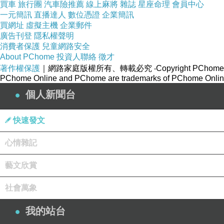
買車
旅行團
汽車險推薦
線上麻將
雜誌
星座命理
會員中心
一元簡訊
直播達人
數位憑證
企業簡訊
買網址
虛擬主機
企業郵件
廣告刊登
隱私權聲明
消費者保護
兒童網路安全
About PChome
投資人聯絡
徵才
著作權保護
｜網路家庭版權所有、轉載必究
‧Copyright PChome
PChome Online and PChome are trademarks of PChome Online
個人新聞台
快速發文
心情雜記
藝文欣賞
社會萬象
我的站台