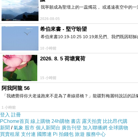
我寧願成為聖壇上的一蕊燭花， 或遙遠夜空中的一滴
2026-08-05
希伯來書 - 堅守盼望
希伯來書10:19-10:25 10:19弟兄們、我
10 小時前
2026. 8. 5 荷塘賞荷
15 小時前
阿我阿龍 56
「我總覺得你大老遠跑來不是為了牽線搭橋？」龍疆對梅麗特說話的語
1 小時前
登入
註冊
PChome首頁
線上購物
24h購物
書店
露天拍賣
比比昂代購
新聞
/
氣象
股市
個人新聞台
廣告刊登
加入聯播網
全球購物
買賣租屋
支付連
國際連
Pi 拍錢包
旅遊
服務中心