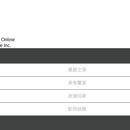
 Online
 Inc.
最新文章
美食饗宴
旅遊玩家
影視娛樂