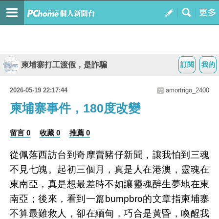
柬埔寨打工渡假，是詐騙
訂閱
我的
2026-05-19 22:17:44
amortrigo_2400
柬埔寨事件，180度改變
留言 0
收藏 0
推薦 0
從佩落西訪台到奇摩賣豬仔新聞，讓我怕到三魂
不見七魄。起初三個月，真是人在港澳，靈魂在
東南亞，真是想最差時不如讓靈魂醉生夢地在東
南亞；後來，看到一篇bumpbro的文章指柬埔寨
不算最難救人，卻在緬甸，巧合是黃昏，喚醒我