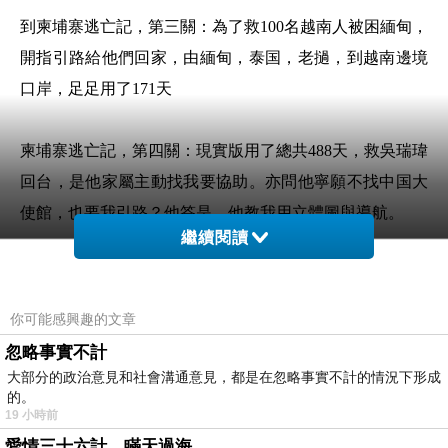
到柬埔寨逃亡記，第三關：為了救100名越南人被困緬甸，
開指引路給他們回家，由緬甸，泰国，老撾，到越南邊境
口岸，足足用了171天
柬埔寨逃亡記，第四關：現實版用了總共488天，救吳瑞瑋
回台，是他家屬主動找我要協助。亦問他寧願不找中国大
使館，也要我引路？他答是，他教我用立體圖與導航。
繼續閱讀
我用个人力量救，什麼泰國翻譯官，船夫，翻譯員，中国
大使館，越南紅十字會也婉拒，吳瑞瑋家屬還帶20萬人民
你可能感興趣的文章
幣泰國去緬甸救吳瑞瑋，我擔心到用嘔吐物照片給他傍
忽略事實不計
身，後來沒消息下，家屬聽我勸回台，醫癌症三个月才康
大部分的政治意見和社會溝通意見，都是在忽略事實不計的情況下形成
的。
復，之後，用Telegram假裝gay使詐團迷頭迷腦，竟然釋放
19 小時前
了吳瑞瑋回台，讓我感到意外是吳瑞瑋還聽五月天，家屬
愛情三十六計，瞞天過海