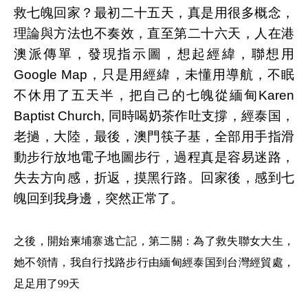
救七魄回家？最初二十五天，真是用很多概念，
理論與方法也不奏效，直至第二十六天，人在港
澳派傳單，發現指示圖，想起經緯，聯想用
Google Map，只是用經緯，未懂用導航，不眠
不休用了五天半，把自己的七魄從緬甸Karen
Baptist Church, 同時喝奶茶作吐支撐，經泰国，
老撾，大陸，最後，澳門筷子基，全部用手指滑
動步行放地電子地圖步行，過程真是容易迷路，
失去方向感，折返，摸黑行路。回家後，感到七
魄回到我身邊，突然正常了。
之後，開始柬埔寨逃亡記，第二關：為了救失聯女大生，
她不領情，我自行找路步行由緬甸經泰国到台灣經貿處，
足足用了99天