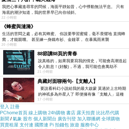
怨我不力
我把心事藏進尋常的問候，海面平靜如昔，心中悸動無法平息。 只有
海底的潮汐知道，我的世界早已向你傾斜。
22 小時前
柬埔寨逃亡記，第五關：用了260天左右，由緬甸經印度，
《蜂蜜與漣漪》
到斯里蘭卡
生活的苦悶之處，必有其蜂蜜。 你說要學習蜜獾，毫不畏懼地 直搗蜂
窩，才能親嚐。 甚至練一身鐵布衫、金鐘罩， 在暴風雨來襲
20 小時前
柬埔寨逃亡記，第六關：不知用多少天？從緬甸勃固，經
88節讀88頁的青春
二十多个国家或地區，跨洲，最後，目的地是葡萄牙里斯
說真格的，如果我要寫我的情史，可能會高潮迭起
本機場
令人歎息！(好酸)，不過，我可能也會萬劫不
21 小時前
復...，每天跪鍵盤還是被判了花心的罪
真是用了四年去進行！
典藏封面聊兩句-【支離人】
要說看科幻小說給我的最大啟蒙 莫過於上古時期
的神祇多為外星人了 即便擁有像「支離人」這種
17 小時前
驚世駭俗的神通法門 也未必讀
登入
註冊
PChome首頁
線上購物
24h購物
書店
露天拍賣
比比昂代購
新聞
/
氣象
股市
個人新聞台
廣告刊登
加入聯播網
全球購物
買賣租屋
支付連
國際連
Pi 拍錢包
旅遊
服務中心