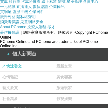
買車
旅行團
汽車險推薦
線上麻將
雜誌
星座命理
會員中心
一元簡訊
直播達人
數位憑證
企業簡訊
買網址
虛擬主機
企業郵件
廣告刊登
隱私權聲明
消費者保護
兒童網路安全
About PChome
投資人聯絡
徵才
著作權保護
｜網路家庭版權所有、轉載必究
‧Copyright PChome
Online
PChome Online and PChome are trademarks of PChome
Online Inc.
個人新聞台
快速發文
最新文章
心情雜記
美食饗宴
藝文欣賞
旅遊玩家
社會萬象
影視娛樂