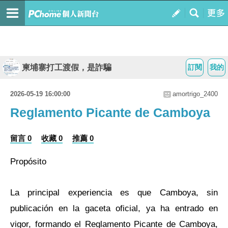
柬埔寨打工渡假，是詐騙
訂閱
我的
2026-05-19 16:00:00
amortrigo_2400
Reglamento Picante de Camboya
留言 0
收藏 0
推薦 0
Propósito
La principal experiencia es que Camboya, sin
publicación en la gaceta oficial, ya ha entrado en
vigor, formando el Reglamento Picante de Camboya,