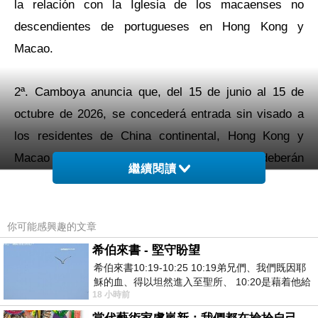
la relación con la Iglesia de los macaenses no
descendientes de portugueses en Hong Kong y
Macao.
2ª. Camboya anuncia que, del 15 de junio al 15 de
octubre de 2026, se concederá entrada sin visado a
los residentes de China continental, Hong Kong y
Macao que posean pasaporte, pero deberán
繼續閱讀
registrarse en línea en el sistema FPCS dentro de las
24 horas posteriores a la entrada; de lo contrario, la
multa máxima será de US$12,600.00. Esta exención
你可能感興趣的文章
de visado no se aplica a los macaenses
希伯來書 - 堅守盼望
descendientes de portugueses.
希伯來書10:19-10:25 10:19弟兄們、我們既因耶
穌的血、得以坦然進入至聖所、 10:20是藉着他給
18 小時前
我們開了一條又新又活的路從幔子經過
https://fpcs.immigration.gov.kh/