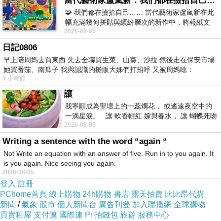
當代藝術家盧嵐新：我們都在撿拾自己，將散落的情緒與碎片，拼回生命完整的輪廓
🧩 我們都在撿拾自己…… 當代藝術家盧嵐新在此
幅充滿幾何拼貼與繽紛層次的新作中，將報紙文
Artículo 3: Se mostrará la fecha de actualización y la
2026-08-05
字、彩色剪紙與明亮顏料層層
fecha de entrada en vigor.
日記0806
早上陪周媽去買東西 先去全聯買生菜、山葵、沙拉 然後走在保安市場
她買番茄、南瓜子 我與認識的攤販大姊們打招呼 又被周媽唸：
Artículo 4: Debe respetarse la soberanía ejercida por
3 小時前
la República Popular China sobre la Región
讓
Administrativa Especial de Hong Kong y la Región
我寧願成為聖壇上的一蕊燭花， 或遙遠夜空中的
Administrativa Especial de Macao; el Reglamento
一滴星淚。 讓 軟香輕紅 嫁與春水， 讓 蝴蝶死吻
2026-08-05
夏日最後一瓣玫瑰， 讓
Picante de Camboya solo puede usarse en carácter
Writing a sentence with the word “again “
privado.
Not Write an equation with an answer of five. Run in to you again. It
is you again. Nice seeing you again.
2026-08-05
Artículo 5: El Reglamento Picante de Camboya en
登入
註冊
carácter privado no puede ser modificado ni
PChome首頁
線上購物
24h購物
書店
露天拍賣
比比昂代購
新聞
/
氣象
股市
個人新聞台
廣告刊登
加入聯播網
全球購物
eliminado; únicamente cuando las disposiciones estén
買賣租屋
支付連
國際連
Pi 拍錢包
旅遊
服務中心