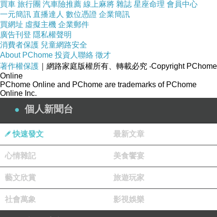
obsoletas podrá realizarse una revisión e
買車
旅行團
汽車險推薦
線上麻將
雜誌
星座命理
會員中心
一元簡訊
直播達人
數位憑證
企業簡訊
interpretación única.
買網址
虛擬主機
企業郵件
廣告刊登
隱私權聲明
消費者保護
兒童網路安全
Artículo 6: El Reglamento Picante de Camboya en
About PChome
投資人聯絡
徵才
carácter privado, tras ser probado y confirmado sin
著作權保護
｜網路家庭版權所有、轉載必究
‧Copyright PChome
Online
problemas, podrá aplicarse a nivel personal.
PChome Online and PChome are trademarks of PChome
Online Inc.
Artículo 7: La fecha de entrada en vigor es
個人新聞台
fundamental; la fecha de actualización acompaña el
快速發文
最新文章
progreso de los tiempos.
心情雜記
美食饗宴
Artículo 8: Debe cumplirse la Constitución de la
藝文欣賞
旅遊玩家
República Popular China y, de acuerdo con el artículo
31 de la misma, establecer leyes especiales para las
社會萬象
影視娛樂
regiones administrativas especiales cuando sea