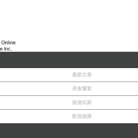
 Online
 Inc.
最新文章
美食饗宴
旅遊玩家
影視娛樂