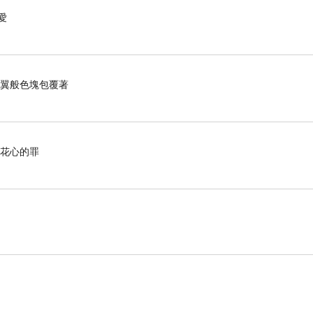
愛
羽翼般色塊包覆著
了花心的罪