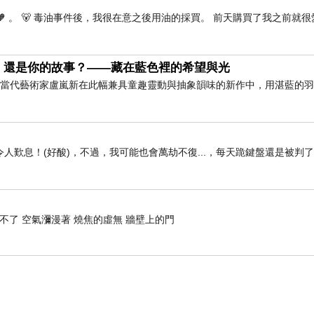
🧡 。 🐻 毒油事件後，我很在意之後用油的採買。 前天購買了我之前就很
，還是你的故事？——藏在藍色裡的希望與光
」 當代藝術家盧嵐新在此幅兼具童趣靈動與抽象韻味的新作中，用湛藍的
人歎息！(好酸)，不過，我可能也會萬劫不復...，每天跪鍵盤還是被判
不了 空氣瀰漫著 燒焦的虛無 牆壁上的門