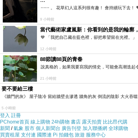
…
⋯⋯ 。 花草幻人這系列很有趣！ 會持續玩下去！ 
9 小時前
當代藝術家盧嵐新：你看到的是我的輪廓
💙 「我把自己藏在藍色裡，卻把希望留在光裡。
12 小時前
88節讀88頁的青春
說真格的，如果我要寫我的情史，可能會高潮迭起令
21 小時前
要不要給三樓
《牆門的灰》 屋子陰冷 留給牆壁去滲透 牆角的灰 倒流的陰影 大火吞噬
5 小時前
登入
註冊
PChome首頁
線上購物
24h購物
書店
露天拍賣
比比昂代購
新聞
/
氣象
股市
個人新聞台
廣告刊登
加入聯播網
全球購物
買賣租屋
支付連
國際連
Pi 拍錢包
旅遊
服務中心