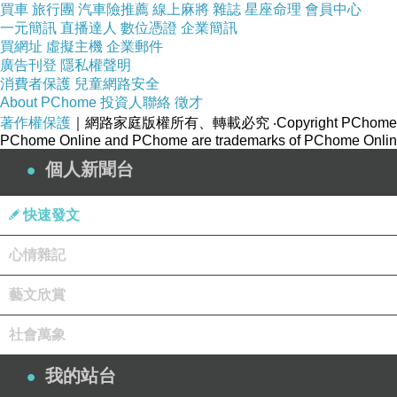
買車
旅行團
汽車險推薦
線上麻將
雜誌
星座命理
會員中心
一元簡訊
直播達人
數位憑證
企業簡訊
買網址
虛擬主機
企業郵件
廣告刊登
隱私權聲明
消費者保護
兒童網路安全
About PChome
投資人聯絡
徵才
著作權保護
｜網路家庭版權所有、轉載必究
‧Copyright PChome
PChome Online and PChome are trademarks of PChome Online
個人新聞台
快速發文
心情雜記
藝文欣賞
社會萬象
我的站台