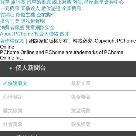
買車
旅行團
汽車險推薦
線上麻將
雜誌
星座命理
會員中心
一元簡訊
直播達人
數位憑證
企業簡訊
買網址
虛擬主機
企業郵件
廣告刊登
隱私權聲明
消費者保護
兒童網路安全
About PChome
投資人聯絡
徵才
著作權保護
｜網路家庭版權所有、轉載必究
‧Copyright PChome
Online
PChome Online and PChome are trademarks of PChome
Online Inc.
個人新聞台
快速發文
最新文章
心情雜記
美食饗宴
藝文欣賞
旅遊玩家
社會萬象
影視娛樂