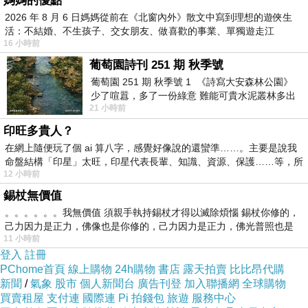
媽媽的優點
2026 年 8 月 6 日媽媽從前在《北窗內外》散文中寫到理想的遊俠生
活：不結婚、不生孩子、交女朋友、做喜歡的事業、單獨遊走江
16 小時前
湖⋯⋯，
葡萄園詩刊 251 期 秋季號
葡萄園 251 期 秋季號 1 《詩寫大安森林公園》
少了喧囂，多了一份綠意 難能可貴水泥叢林多出
21 小時前
一
印旺多貴人？
在網上隨便玩了個 ai 算八字，感覺好像說的還蠻準……。主要是說我
命盤結構「印星」太旺，印星代表長輩、知識、資源、保護……等，所
12 小時前
錫杖無價值
。。。。。。我無價值 須親手執持錫杖才得以滅除煩惱 錫杖你修的，
己力因力是正力，佛像也是你修的，己力因力是正力，佛光普照也是
11 小時前
登入
註冊
PChome首頁
線上購物
24h購物
書店
露天拍賣
比比昂代購
新聞
/
氣象
股市
個人新聞台
廣告刊登
加入聯播網
全球購物
買賣租屋
支付連
國際連
Pi 拍錢包
旅遊
服務中心