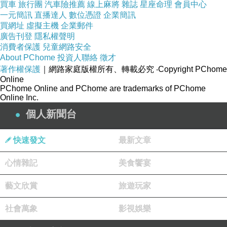
買車
旅行團
汽車險推薦
線上麻將
雜誌
星座命理
會員中心
一元簡訊
直播達人
數位憑證
企業簡訊
買網址
虛擬主機
企業郵件
廣告刊登
隱私權聲明
消費者保護
兒童網路安全
About PChome
投資人聯絡
徵才
著作權保護
｜網路家庭版權所有、轉載必究
‧Copyright PChome
Online
PChome Online and PChome are trademarks of PChome
Online Inc.
個人新聞台
快速發文
最新文章
心情雜記
美食饗宴
藝文欣賞
旅遊玩家
社會萬象
影視娛樂