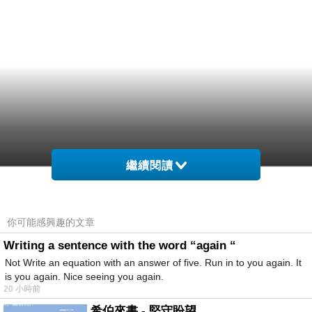
繼續閱讀
你可能感興趣的文章
Writing a sentence with the word “again “
Not Write an equation with an answer of five. Run in to you again. It
is you again. Nice seeing you again.
20 小時前
希伯來書 - 堅守盼望