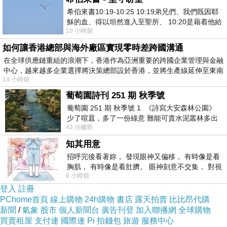
希伯來書10:19-10:25 10:19弟兄們、我們既因耶
穌的血、得以坦然進入至聖所、 10:20是藉着他給
10 小時前
我們開了一條又新又活的路從幔子經過
如何讓香港總部與海外廠區實現零時差跨國溝通
在全球供應鏈重組的浪潮下，香港作為亞洲重要的跨國企業管理與金融
中心，越來越多企業選擇將決策總部設於香港，並將生產線延伸至東南
14 小時前
葡萄園詩刊 251 期 秋季號
葡萄園 251 期 秋季號 1 《詩寫大安森林公園》
少了喧囂，多了一份綠意 難能可貴水泥叢林多出
43 分鐘前
一
知其用意
招呼完後看著妳， 發現眼神又偏移， 有時像是看
胸肌， 有時像是看肚臍。 眼神刻意不交集， 對視
6 小時前
視線不對齊， 讓我很難不
登入
註冊
PChome首頁
線上購物
24h購物
書店
露天拍賣
比比昂代購
新聞
/
氣象
股市
個人新聞台
廣告刊登
加入聯播網
全球購物
買賣租屋
支付連
國際連
Pi 拍錢包
旅遊
服務中心