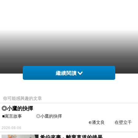
繼續閱讀
你可能感興趣的文章
◎小鷹的抉擇
■寓言故事 ◎小鷹的抉擇
⊕潘文良 在壁立千
2026-08-06
仞的懸崖上，有一座遮天蔽
希伯來書 - 離棄真道的後果