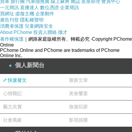
買車
旅行團
汽車險推薦
線上麻將
雜誌
星座命理
會員中心
一元簡訊
直播達人
數位憑證
企業簡訊
買網址
虛擬主機
企業郵件
廣告刊登
隱私權聲明
消費者保護
兒童網路安全
About PChome
投資人聯絡
徵才
著作權保護
｜網路家庭版權所有、轉載必究
‧Copyright PChome
Online
PChome Online and PChome are trademarks of PChome
Online Inc.
個人新聞台
快速發文
最新文章
心情雜記
美食饗宴
藝文欣賞
旅遊玩家
社會萬象
影視娛樂