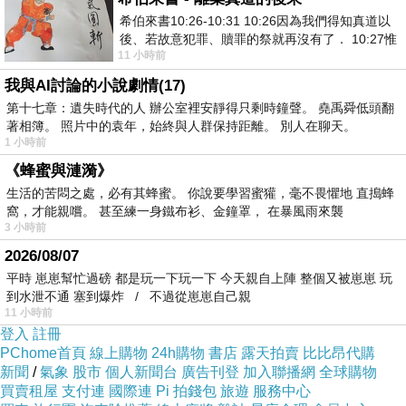
希伯來書10:26-10:31 10:26因為我們得知真道以
後、若故意犯罪、贖罪的祭就再沒有了． 10:27惟
11 小時前
有戰懼等候審判和那燒滅眾敵人的烈火
我與AI討論的小說劇情(17)
第十七章：遺失時代的人 辦公室裡安靜得只剩時鐘聲。 堯禹舜低頭翻
著相簿。 照片中的袁年，始終與人群保持距離。 別人在聊天。
1 小時前
《蜂蜜與漣漪》
生活的苦悶之處，必有其蜂蜜。 你說要學習蜜獾，毫不畏懼地 直搗蜂
窩，才能親嚐。 甚至練一身鐵布衫、金鐘罩， 在暴風雨來襲
3 小時前
2026/08/07
平時 崽崽幫忙過磅 都是玩一下玩一下 今天親自上陣 整個又被崽崽 玩
到水泄不通 塞到爆炸 / 不過從崽崽自己親
11 小時前
登入
註冊
PChome首頁
線上購物
24h購物
書店
露天拍賣
比比昂代購
新聞
/
氣象
股市
個人新聞台
廣告刊登
加入聯播網
全球購物
買賣租屋
支付連
國際連
Pi 拍錢包
旅遊
服務中心