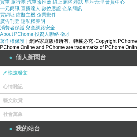
買車
旅行團
汽車險推薦
線上麻將
雜誌
星座命理
會員中心
一元簡訊
直播達人
數位憑證
企業簡訊
買網址
虛擬主機
企業郵件
廣告刊登
隱私權聲明
消費者保護
兒童網路安全
About PChome
投資人聯絡
徵才
著作權保護
｜網路家庭版權所有、轉載必究
‧Copyright PChome
PChome Online and PChome are trademarks of PChome Online
個人新聞台
快速發文
心情雜記
藝文欣賞
社會萬象
我的站台