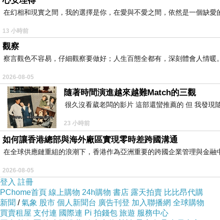
心安理得
在幻相和現實之間，我的選擇是你，在愛與不愛之間，依然是一個缺愛
13 小時前
觀察
察言觀色不容易，仔細觀察要做好；人生百態全都有，深刻體會人情暖
2026-08-05
隨著時間演進越來越難Match的三觀
很久沒看葳老闆的影片 這部還蠻推薦的 但 我發現
23 小時前
如何讓香港總部與海外廠區實現零時差跨國溝通
在全球供應鏈重組的浪潮下，香港作為亞洲重要的跨國企業管理與金融
2026-08-05
登入
註冊
PChome首頁
線上購物
24h購物
書店
露天拍賣
比比昂代購
新聞
/
氣象
股市
個人新聞台
廣告刊登
加入聯播網
全球購物
買賣租屋
支付連
國際連
Pi 拍錢包
旅遊
服務中心