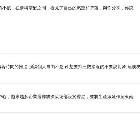
的小孩，在夢與清醒之間，看見了自己的慾望和墮落，與你分享，你説
。
隨著時間的推進 強調個人自由不忍耐 想要找三觀接近的不要說對象 連朋
中心，越來越多企業選擇將決策總部設於香港，並將生產線延伸至東南