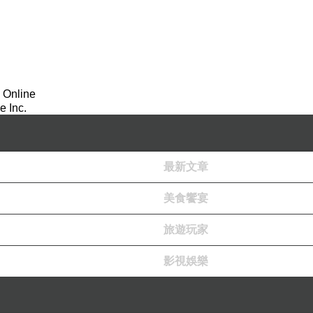
 Online
 Inc.
最新文章
美食饗宴
旅遊玩家
影視娛樂