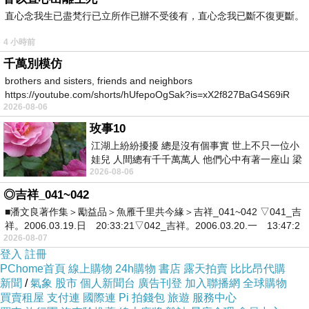
直心念我生已盡梵行已立所作已辦不受後有，直心念我已斷不復更斷。
4 小時前
千萬別模仿
brothers and sisters, friends and neighbors
https://youtube.com/shorts/hUfepoOgSak?is=xX2f827BaG4S69iR
2026-08-06
https
玫事10
江湖上紛紛擾擾 總是沒有個事實 世上不只一位小
娃兒 人間總有千千萬萬人 他們心中有著一座山 梁
2026-08-06
山佛山泰華衡恆嵩 一山之高
◎吉祥_041~042
■潘文良著作集＞勵益品＞魚雁千里共今緣＞吉祥_041~042 ▽041_吉
祥。2006.03.19.日 20:33:21▽042_吉祥。2006.03.20.一 13:47:2
2026-08-07
登入
註冊
PChome首頁
線上購物
24h購物
書店
露天拍賣
比比昂代購
新聞
/
氣象
股市
個人新聞台
廣告刊登
加入聯播網
全球購物
買賣租屋
支付連
國際連
Pi 拍錢包
旅遊
服務中心