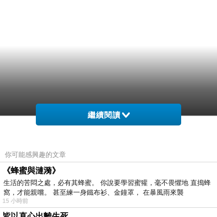
繼續閱讀
你可能感興趣的文章
《蜂蜜與漣漪》
生活的苦悶之處，必有其蜂蜜。 你說要學習蜜獾，毫不畏懼地 直搗蜂
窩，才能親嚐。 甚至練一身鐵布衫、金鐘罩， 在暴風雨來襲
15 小時前
皆以直心出離生死