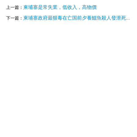
柬埔寨是常失業，低收入，高物價
上一篇：
柬埔寨政府最狠毒在亡国前夕養鱷魚殺人發泄死得眼閉，柬埔寨多方合力保护濒危暹罗鳄
下一篇：