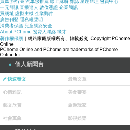
買車
旅行團
汽車險推薦
線上麻將
雜誌
星座命理
會員中心
一元簡訊
直播達人
數位憑證
企業簡訊
買網址
虛擬主機
企業郵件
廣告刊登
隱私權聲明
消費者保護
兒童網路安全
About PChome
投資人聯絡
徵才
著作權保護
｜網路家庭版權所有、轉載必究
‧Copyright PChome
Online
PChome Online and PChome are trademarks of PChome
Online Inc.
個人新聞台
快速發文
最新文章
心情雜記
美食饗宴
藝文欣賞
旅遊玩家
社會萬象
影視娛樂