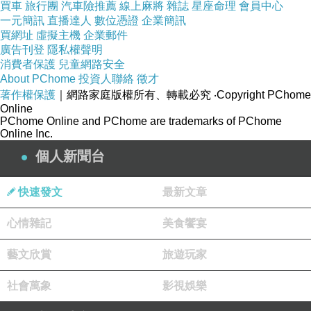
買車
旅行團
汽車險推薦
線上麻將
雜誌
星座命理
會員中心
一元簡訊
直播達人
數位憑證
企業簡訊
買網址
虛擬主機
企業郵件
廣告刊登
隱私權聲明
消費者保護
兒童網路安全
About PChome
投資人聯絡
徵才
著作權保護
｜網路家庭版權所有、轉載必究
‧Copyright PChome
Online
PChome Online and PChome are trademarks of PChome
Online Inc.
個人新聞台
快速發文
最新文章
心情雜記
美食饗宴
藝文欣賞
旅遊玩家
社會萬象
影視娛樂