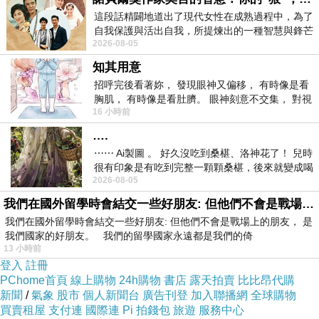
這段話精闢地道出了現代女性在成熟過程中，為了
自我保護與活出自我，所提煉出的一種智慧與鋒芒
2026-08-05
的平衡。 核心解讀與看法
知其用意
招呼完後看著妳， 發現眼神又偏移， 有時像是看
胸肌， 有時像是看肚臍。 眼神刻意不交集， 對視
16 小時前
視線不對齊， 讓我很難不
….
⋯⋯ Ai製圖 。 好久沒吃到桑椹、洛神花了！ 兒時
很有印象是有吃到完整一顆顆桑椹，後來就變成喝
2026-08-05
桑椹汁。 現在是連喝都沒喝
我們在國外留學時會結交一些好朋友: 但他們不會是戰場上的朋友
我們在國外留學時會結交一些好朋友: 但他們不會是戰場上的朋友， 是
我們國家的好朋友。 我們的留學國家永遠都是我們的倚
13 小時前
登入
註冊
PChome首頁
線上購物
24h購物
書店
露天拍賣
比比昂代購
新聞
/
氣象
股市
個人新聞台
廣告刊登
加入聯播網
全球購物
買賣租屋
支付連
國際連
Pi 拍錢包
旅遊
服務中心