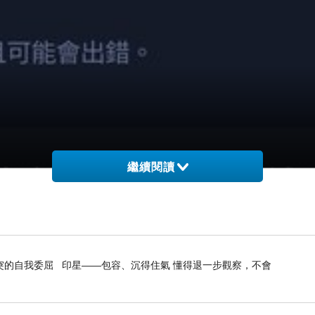
繼續閱讀
突的自我委屈 印星——包容、沉得住氣 懂得退一步觀察，不會