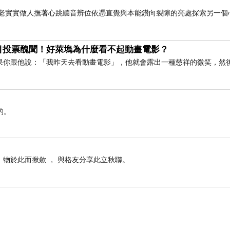
老老實實做人撫著心跳聽音辨位依憑直覺與本能鑽向裂隙的亮處探索另一個
目投票醜聞！好萊塢為什麼看不起動畫電影？
果你跟他說：「我昨天去看動畫電影」，他就會露出一種慈祥的微笑，然
的。
， 物於此而揪歛 ， 與格友分享此立秋聯。