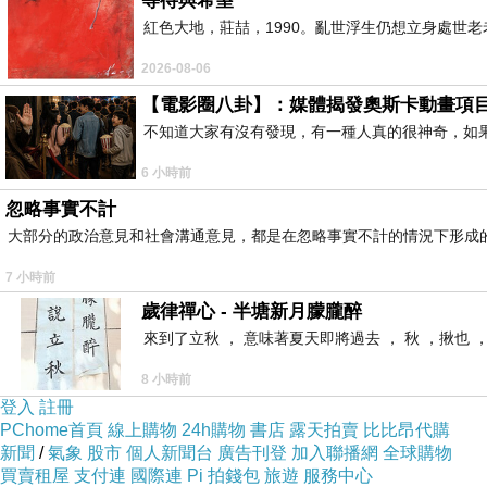
等待與希望
紅色大地，莊喆，1990。亂世浮生仍想立身處世
2026-08-06
【電影圈八卦】：媒體揭發奧斯卡動畫項
不知道大家有沒有發現，有一種人真的很神奇，如
6 小時前
忽略事實不計
大部分的政治意見和社會溝通意見，都是在忽略事實不計的情況下形成
7 小時前
歲律禪心 - 半塘新月朦朧醉
來到了立秋 ， 意味著夏天即將過去 ， 秋 ，揪也 
8 小時前
登入
註冊
PChome首頁
線上購物
24h購物
書店
露天拍賣
比比昂代購
新聞
/
氣象
股市
個人新聞台
廣告刊登
加入聯播網
全球購物
買賣租屋
支付連
國際連
Pi 拍錢包
旅遊
服務中心