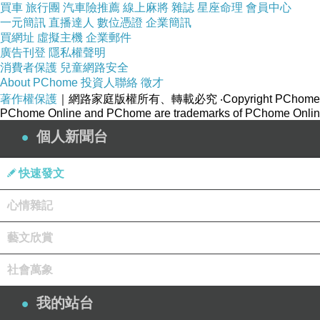
買車
旅行團
汽車險推薦
線上麻將
雜誌
星座命理
會員中心
一元簡訊
直播達人
數位憑證
企業簡訊
買網址
虛擬主機
企業郵件
廣告刊登
隱私權聲明
消費者保護
兒童網路安全
About PChome
投資人聯絡
徵才
著作權保護
｜網路家庭版權所有、轉載必究
‧Copyright PChome
PChome Online and PChome are trademarks of PChome Online
個人新聞台
快速發文
心情雜記
藝文欣賞
社會萬象
我的站台