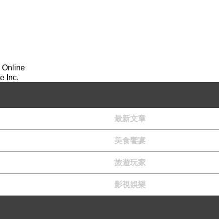
 Online
 Inc.
最新文章
美食饗宴
旅遊玩家
影視娛樂