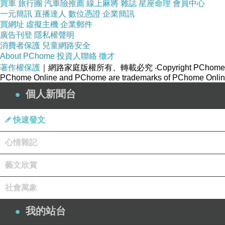
買車
旅行團
汽車險推薦
線上麻將
雜誌
星座命理
會員中心
一元簡訊
直播達人
數位憑證
企業簡訊
買網址
虛擬主機
企業郵件
廣告刊登
隱私權聲明
消費者保護
兒童網路安全
About PChome
投資人聯絡
徵才
著作權保護
｜網路家庭版權所有、轉載必究
‧Copyright PChome
PChome Online and PChome are trademarks of PChome Online
個人新聞台
快速發文
心情雜記
藝文欣賞
社會萬象
我的站台