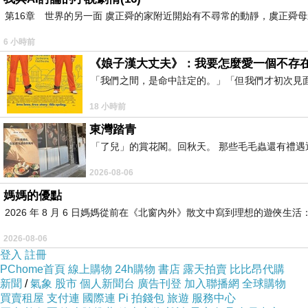
第16章 世界的另一面 虞正舜的家附近開始有不尋常的動靜，虞正舜
6 小時前
《娘子漢大丈夫》：我要怎麼愛一個不存
「我們之間，是命中註定的。」「但我們才初次見
18 小時前
東灣踏青
「了兒」的賞花閣。回秋天。 那些毛毛蟲還有禮
2026-08-06
媽媽的優點
2026 年 8 月 6 日媽媽從前在《北窗內外》散文中寫到理想的遊
2026-08-06
登入
註冊
PChome首頁
線上購物
24h購物
書店
露天拍賣
比比昂代購
新聞
/
氣象
股市
個人新聞台
廣告刊登
加入聯播網
全球購物
買賣租屋
支付連
國際連
Pi 拍錢包
旅遊
服務中心