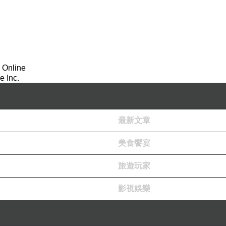
 Online
 Inc.
最新文章
美食饗宴
旅遊玩家
影視娛樂