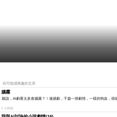
你可能感興趣的文章
腦霧
聽說，AI劇看太多會腦霧？！連續劇，千篇一律劇情，一樣的狗血，很膩.
5 小時前
我與AI討論的小說劇情(16)