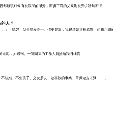
母親都發現好像有被跟蹤的感覺，而虞正舜的父親則被要求請無薪假，
在的人？
面。」「聽好，我是戀愛高手、情史豐富，我很清楚這種感覺，你我之間
遇通道呢，如遇到。一個園區的工作人員撿給我們細賞。
俠生活：不結婚、不生孩子、交女朋友、做喜歡的事業、單獨遊走江湖⋯⋯，