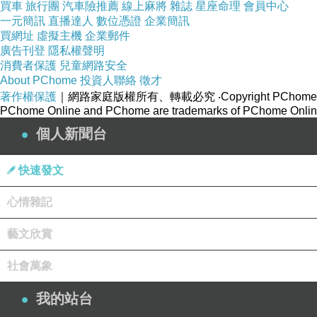
買車
旅行團
汽車險推薦
線上麻將
雜誌
星座命理
會員中心
一元簡訊
直播達人
數位憑證
企業簡訊
買網址
虛擬主機
企業郵件
廣告刊登
隱私權聲明
消費者保護
兒童網路安全
About PChome
投資人聯絡
徵才
著作權保護
｜網路家庭版權所有、轉載必究
‧Copyright PChome
PChome Online and PChome are trademarks of PChome Online
個人新聞台
快速發文
心情雜記
藝文欣賞
社會萬象
我的站台