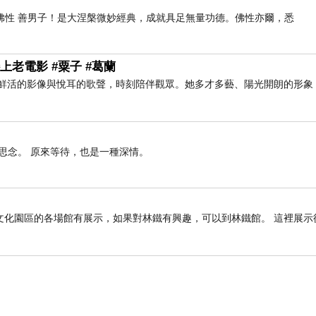
佛性 善男子！是大涅槃微妙經典，成就具足無量功德。佛性亦爾，悉
上老電影 #粟子 #葛蘭
以鮮活的影像與悅耳的歌聲，時刻陪伴觀眾。她多才多藝、陽光開朗的形象
思念。 原來等待，也是一種深情。
文化園區的各場館有展示，如果對林鐵有興趣，可以到林鐵館。 這裡展示