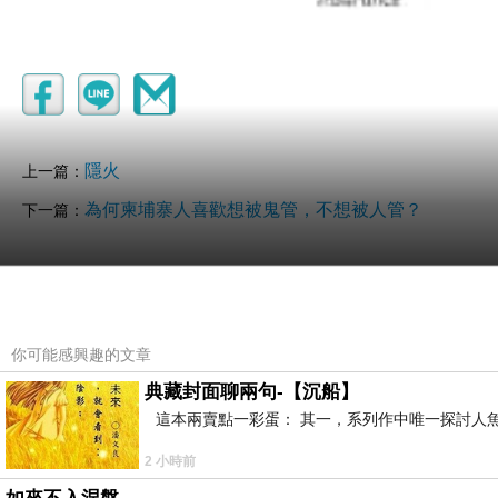
隱火
上一篇：
為何柬埔寨人喜歡想被鬼管，不想被人管？
下一篇：
你可能感興趣的文章
典藏封面聊兩句-【沉船】
這本兩賣點一彩蛋： 其一，系列作中唯一探討人魚
2 小時前