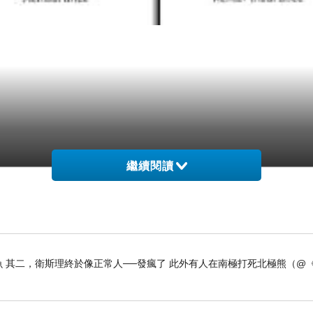
繼續閱讀
 其二，衛斯理終於像正常人──發瘋了 此外有人在南極打死北極熊（@