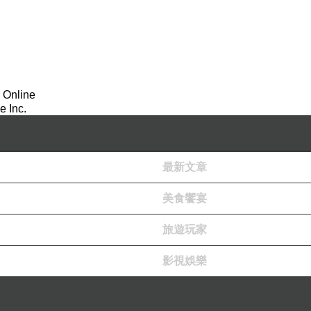
 Online
 Inc.
最新文章
美食饗宴
旅遊玩家
影視娛樂