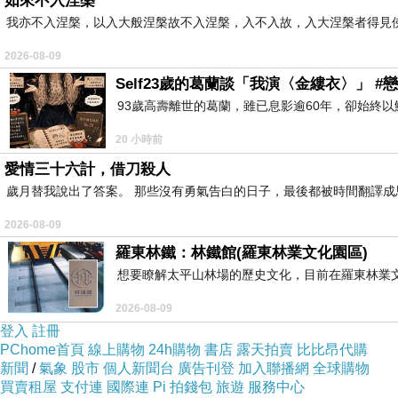
如來不入涅槃
我亦不入涅槃，以入大般涅槃故不入涅槃，入不入故，入大涅槃者得見
2026-08-09
Self23歲的葛蘭談「我演〈金縷衣〉」 #戀
93歲高壽離世的葛蘭，雖已息影逾60年，卻始終
20 小時前
愛情三十六計，借刀殺人
歲月替我說出了答案。 那些沒有勇氣告白的日子，最後都被時間翻譯成
2026-08-09
羅東林鐵：林鐵館(羅東林業文化園區)
想要瞭解太平山林場的歷史文化，目前在羅東林業
2026-08-09
登入
註冊
PChome首頁
線上購物
24h購物
書店
露天拍賣
比比昂代購
新聞
/
氣象
股市
個人新聞台
廣告刊登
加入聯播網
全球購物
買賣租屋
支付連
國際連
Pi 拍錢包
旅遊
服務中心