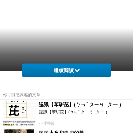
繼續閱讀
你可能感興趣的文章
認識【苯騈芘】(ㄅㄣˇ ㄆㄧㄢˊ ㄆ一ˊ)
認識【苯騈芘】(ㄅㄣˇ ㄆㄧㄢˊ ㄆ一ˊ)
20 小時前