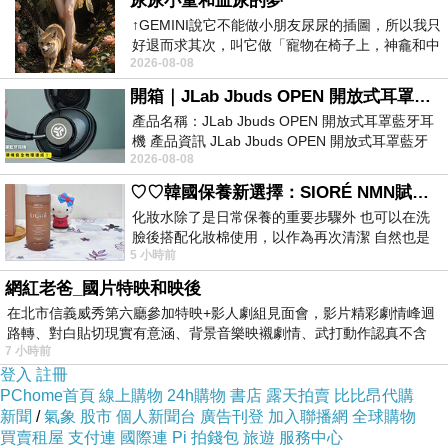
尿尿小童和血尿的夢
↑GEMINI說它不能做小朋友尿尿的插圖，所以我只
好退而求其次，叫它做「寵物在椅子上，神龕和中
2026-08-08
年人臉孔」的畫了。 六月底
開箱｜JLab Jbuds OPEN 開放式耳罩藍牙耳機 - 設計美學，輕巧、透氣、環境音全物理達成！
產品名稱：JLab Jbuds OPEN 開放式耳罩藍牙耳
機 產品資訊 JLab Jbuds OPEN 開放式耳罩藍牙
2026-08-08
耳機評語：非常有特色，值得喜愛美型工
♡♡韓國保養新選擇：SIORÉ NMN賦活泡泡化妝水♡♡
化妝水除了是日常保養的重要步驟外 也可以在洗
臉後搭配化妝棉使用，以作為再次清潔 自然也是
5 小時前
我的保養必備品項 不過，我對於化妝
網紅老爸_國片特映和映後
在北市信義威秀第六廳參加特映+影人劇組見面會，影片精彩劇情峰迴
路轉、對白貼切現實有意涵、背景音樂映襯劇情、武打動作認真不含
7 小時前
糊、
登入
註冊
PChome首頁
線上購物
24h購物
書店
露天拍賣
比比昂代購
新聞
/
氣象
股市
個人新聞台
廣告刊登
加入聯播網
全球購物
買賣租屋
支付連
國際連
Pi 拍錢包
旅遊
服務中心