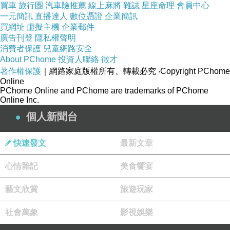
買車
旅行團
汽車險推薦
線上麻將
雜誌
星座命理
會員中心
一元簡訊
直播達人
數位憑證
企業簡訊
買網址
虛擬主機
企業郵件
廣告刊登
隱私權聲明
消費者保護
兒童網路安全
About PChome
投資人聯絡
徵才
著作權保護
｜網路家庭版權所有、轉載必究
‧Copyright PChome
Online
PChome Online and PChome are trademarks of PChome
Online Inc.
個人新聞台
快速發文
最新文章
心情雜記
美食饗宴
藝文欣賞
旅遊玩家
社會萬象
影視娛樂