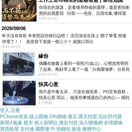
工作上官印相生的柔順智慧 | 命理知識
你現在的退讓，是看懂局勢後的選擇，還是害怕衝
突的自我委屈 印星——包容、沉得住氣 懂得退
2026-08-06
一步觀察，不會
2026/08/06
昨天沒有加班 本來想說些個日誌吧！ 洗完澡坐在床上 開了筆電 然後
停電了！！ 崽崽當下直接一個三小？ 就脫口而出
2026-08-06
緣份
偶爾在臉書上看到一張照片(如上)，心裡忽然明亮
了起來。剛好早上看了一篇「白痴愛做夢」台長寫
2026-08-06
的貼文，在回顧年輕時瘋狂愛上
快其心意
我不是中毒太深， 只是在做笑果， PO文有題材，
快其心意 而以， 做某些事情讓自己的內心--- 感到
9 小時前
愉快。
登入
註冊
PChome首頁
線上購物
24h購物
書店
露天拍賣
比比昂代購
新聞
/
氣象
股市
個人新聞台
廣告刊登
加入聯播網
全球購物
買賣租屋
支付連
國際連
Pi 拍錢包
旅遊
服務中心