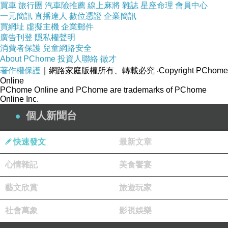
買車
旅行團
汽車險推薦
線上麻將
雜誌
星座命理
會員中心
一元簡訊
直播達人
數位憑證
企業簡訊
買網址
虛擬主機
企業郵件
廣告刊登
隱私權聲明
消費者保護
兒童網路安全
About PChome
投資人聯絡
徵才
著作權保護
｜網路家庭版權所有、轉載必究
‧Copyright PChome
Online
PChome Online and PChome are trademarks of PChome
Online Inc.
個人新聞台
快速發文
最新文章
心情雜記
美食饗宴
藝文欣賞
旅遊玩家
社會萬象
影視娛樂