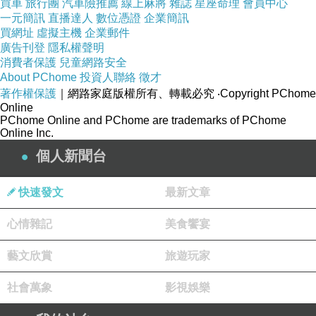
買車
旅行團
汽車險推薦
線上麻將
雜誌
星座命理
會員中心
一元簡訊
直播達人
數位憑證
企業簡訊
買網址
虛擬主機
企業郵件
廣告刊登
隱私權聲明
消費者保護
兒童網路安全
About PChome
投資人聯絡
徵才
著作權保護
｜網路家庭版權所有、轉載必究
‧Copyright PChome
Online
PChome Online and PChome are trademarks of PChome
Online Inc.
個人新聞台
快速發文
最新文章
心情雜記
美食饗宴
藝文欣賞
旅遊玩家
社會萬象
影視娛樂