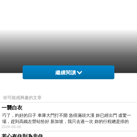
繼續閱讀
你可能感興趣的文章
一襲白衣
巧了，約好的日子 車庫大門打不開 急得滿頭大漢 妳已經出門 虛驚一
場，趕到高鐵左營站恰好 新加坡，我只去過一次 妳的行程總是排的
2026-08-08
若心有住則為非住