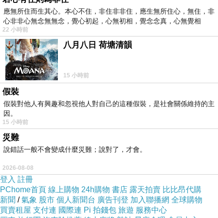
應無所住而生其心。本心不住，非住非非住，應生無所住心，無住，非
心非非心無念無無念，覺心初起，心無初相，覺念念真，心無覺相
22 小時前
八月八日 荷塘清韻
15 小時前
假裝
假裝對他人有興趣和忽視他人對自己的這種假裝，是社會關係維持的主
因。
15 小時前
災難
說錯話一般不會變成什麼災難；說對了，才會。
2026-08-08
登入
註冊
PChome首頁
線上購物
24h購物
書店
露天拍賣
比比昂代購
新聞
/
氣象
股市
個人新聞台
廣告刊登
加入聯播網
全球購物
買賣租屋
支付連
國際連
Pi 拍錢包
旅遊
服務中心