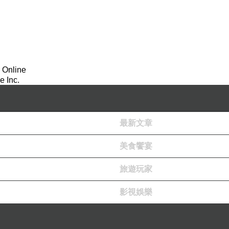
 Online
 Inc.
最新文章
美食饗宴
旅遊玩家
影視娛樂