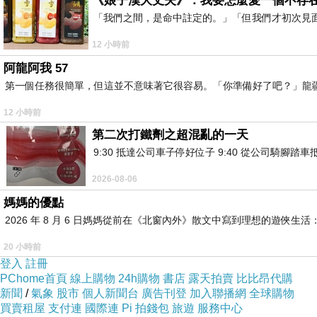
《娘子漢大丈夫》：我要怎麼愛一個不存
「我們之間，是命中註定的。」「但我們才初次見
12 小時前
阿龍阿我 57
第一個任務很簡單，但這並不意味著它很容易。「你準備好了吧？」龍
12 小時前
第二次打鐵劑之超混亂的一天
9:30 抵達公司車子停好位子 9:40 從公司騎腳踏
2026-08-06
媽媽的優點
2026 年 8 月 6 日媽媽從前在《北窗內外》散文中寫到理想的遊
20 小時前
登入
註冊
PChome首頁
線上購物
24h購物
書店
露天拍賣
比比昂代購
新聞
/
氣象
股市
個人新聞台
廣告刊登
加入聯播網
全球購物
買賣租屋
支付連
國際連
Pi 拍錢包
旅遊
服務中心