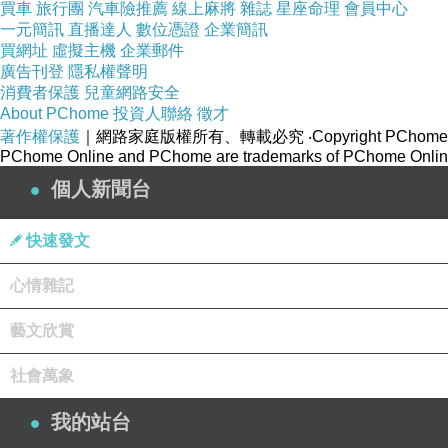
買車
旅行團
汽車險推薦
線上麻將
雜誌
星座命理
會員中心
一元簡訊
直播達人
數位憑證
企業簡訊
買網址
虛擬主機
企業郵件
廣告刊登
隱私權聲明
消費者保護
兒童網路安全
About PChome
投資人聯絡
徵才
著作權保護
｜網路家庭版權所有、轉載必究
‧Copyright PChome
PChome Online and PChome are trademarks of PChome Online
個人新聞台
快速發文
心情雜記
藝文欣賞
社會萬象
我的站台