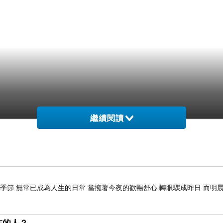
繼續閱讀
季節 無常已成為人生的日常 當擁著今夜的歡暢舒心 轉眼驟成昨日 而明晨