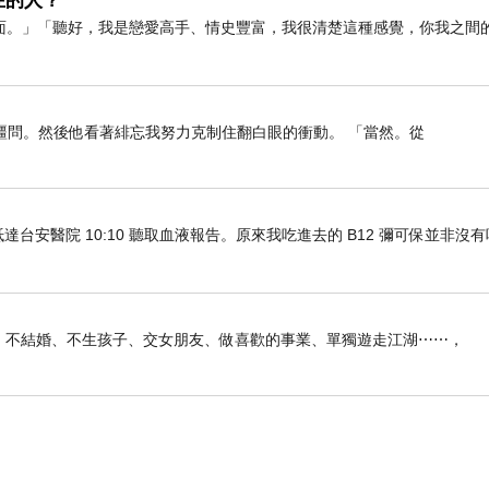
在的人？
面。」「聽好，我是戀愛高手、情史豐富，我很清楚這種感覺，你我之間
疆問。然後他看著緋忘我努力克制住翻白眼的衝動。 「當然。從
車抵達台安醫院 10:10 聽取血液報告。原來我吃進去的 B12 彌可保並非沒
俠生活：不結婚、不生孩子、交女朋友、做喜歡的事業、單獨遊走江湖⋯⋯，