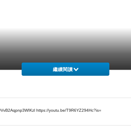
繼續閱讀
2Aqpnp3WIKzl https://youtu.be/T9R6YZ294Hc?is=