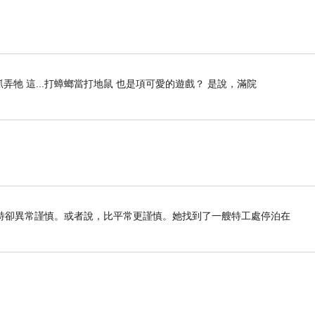
牠 這...打蟑螂當打地鼠 也是項可愛的遊戲？ 是說，滿院
特卻異常謹慎。或者說，比平常更謹慎。她找到了一艘特工處停泊在