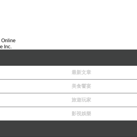
 Online
 Inc.
最新文章
美食饗宴
旅遊玩家
影視娛樂