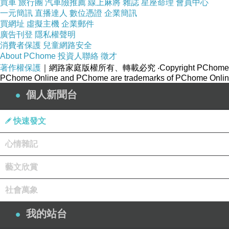
買車
旅行團
汽車險推薦
線上麻將
雜誌
星座命理
會員中心
一元簡訊
直播達人
數位憑證
企業簡訊
買網址
虛擬主機
企業郵件
廣告刊登
隱私權聲明
消費者保護
兒童網路安全
About PChome
投資人聯絡
徵才
著作權保護
｜網路家庭版權所有、轉載必究
‧Copyright PChome
PChome Online and PChome are trademarks of PChome Online
個人新聞台
快速發文
心情雜記
藝文欣賞
社會萬象
我的站台