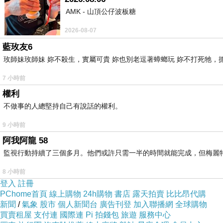
AMK - 山頂公仔波板糖
2026-08-07
藍玫友6
玫師妹玫師妹 妳不殺生，實屬可貴 妳也別老逗著蟑螂玩 妳不打死牠，抓弄
7 小時前
權利
不做事的人總堅持自己有說話的權利。
9 小時前
阿我阿龍 58
監視行動持續了三個多月。他們或許只需一半的時間就能完成，但梅麗
8 小時前
登入
註冊
PChome首頁
線上購物
24h購物
書店
露天拍賣
比比昂代購
新聞
/
氣象
股市
個人新聞台
廣告刊登
加入聯播網
全球購物
買賣租屋
支付連
國際連
Pi 拍錢包
旅遊
服務中心