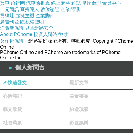
買車
旅行團
汽車險推薦
線上麻將
雜誌
星座命理
會員中心
一元簡訊
直播達人
數位憑證
企業簡訊
買網址
虛擬主機
企業郵件
廣告刊登
隱私權聲明
消費者保護
兒童網路安全
About PChome
投資人聯絡
徵才
著作權保護
｜網路家庭版權所有、轉載必究
‧Copyright PChome
Online
PChome Online and PChome are trademarks of PChome
Online Inc.
個人新聞台
快速發文
最新文章
心情雜記
美食饗宴
藝文欣賞
旅遊玩家
社會萬象
影視娛樂