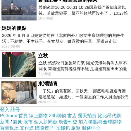
希伯來書 - 離棄真道的後果
希伯來書10:26-10:31 10:26因為我們得知真道以
後、若故意犯罪、贖罪的祭就再沒有了． 10:27惟
16 小時前
有戰懼等候審判和那燒滅眾敵人的烈火
媽媽的優點
2026 年 8 月 6 日媽媽從前在《北窗內外》散文中寫到理想的遊俠生
活：不結婚、不生孩子、交女朋友、做喜歡的事業、單獨遊走江
2026-08-06
湖⋯⋯，
立秋
立秋 悠悠秋日施施然而來 陽光仍熾熱得叫人睜不
開眼 荷塘邊賞荷者絡繹不絕 是塘邊荷葉田田的凝
7 小時前
望 風中飄逸的是映日荷花別樣紅
東灣踏青
「了兒」的賞花閣。回秋天。 那些毛毛蟲還有禮
遇通道呢，如遇到。一個園區的工作人員撿給我們
2026-08-06
細賞。
登入
註冊
PChome首頁
線上購物
24h購物
書店
露天拍賣
比比昂代購
新聞
/
氣象
股市
個人新聞台
廣告刊登
加入聯播網
全球購物
買賣租屋
支付連
國際連
Pi 拍錢包
旅遊
服務中心