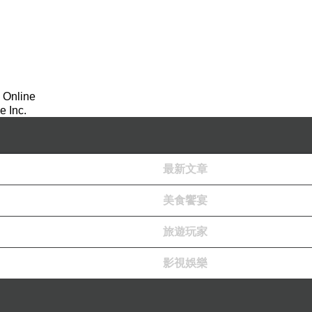
 Online
 Inc.
最新文章
美食饗宴
旅遊玩家
影視娛樂