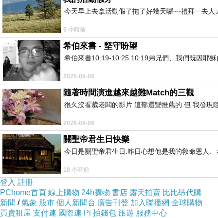
今天早上去拿活動假了拖了好幾天囉~~禮拜一去人
5 小時前
希伯來書 - 堅守盼望
希伯來書10:19-10:25 10:19弟兄們、我
2026-08-06
隨著時間演進越來越難Match的三觀
很久沒看葳老闆的影片 這部還蠻推薦的 但 我發現
2026-08-06
關聖帝君生日快樂
今日是關聖帝君生日.昨日心想他是我的救命恩人. 我
18 小時前
登入
註冊
PChome首頁
線上購物
24h購物
書店
露天拍賣
比比昂代購
新聞
/
氣象
股市
個人新聞台
廣告刊登
加入聯播網
全球購物
買賣租屋
支付連
國際連
Pi 拍錢包
旅遊
服務中心