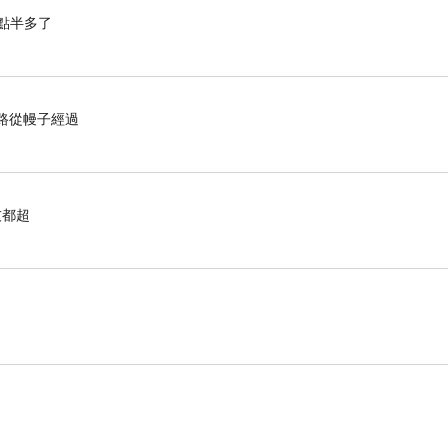
點半多了
的路從幔子經過
友都超