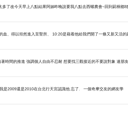
太多了改今天早上八點結果阿姊昨晚說要我八點去西螺農會~回到莿桐都8
們既因耶穌的血、得以坦然進入至聖所、 10:20是藉着他給我們開了一條又新又活
隨著時間的推進 強調個人自由不忍耐 想要找三觀接近的不要說對象 連朋
是2009還是2010在台北行天宮認識他.忘了. 一個奇摩交友的網友學