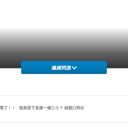
繼續閱讀
停電了！！ 崽崽當下直接一個三小？ 就脫口而出