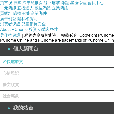
買車
旅行團
汽車險推薦
線上麻將
雜誌
星座命理
會員中心
一元簡訊
直播達人
數位憑證
企業簡訊
買網址
虛擬主機
企業郵件
廣告刊登
隱私權聲明
消費者保護
兒童網路安全
About PChome
投資人聯絡
徵才
著作權保護
｜網路家庭版權所有、轉載必究
‧Copyright PChome
PChome Online and PChome are trademarks of PChome Online
個人新聞台
快速發文
心情雜記
藝文欣賞
社會萬象
我的站台