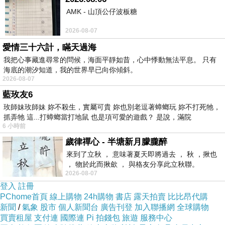
AMK - 山頂公仔波板糖
2026-08-07
愛情三十六計，瞞天過海
我把心事藏進尋常的問候，海面平靜如昔，心中悸動無法平息。 只有
海底的潮汐知道，我的世界早已向你傾斜。
2026-08-07
藍玫友6
玫師妹玫師妹 妳不殺生，實屬可貴 妳也別老逗著蟑螂玩 妳不打死牠，
抓弄牠 這...打蟑螂當打地鼠 也是項可愛的遊戲？ 是說，滿院
6 小時前
歲律禪心 - 半塘新月朦朧醉
來到了立秋 ， 意味著夏天即將過去 ， 秋 ，揪也
， 物於此而揪歛 ， 與格友分享此立秋聯。
2026-08-07
登入
註冊
PChome首頁
線上購物
24h購物
書店
露天拍賣
比比昂代購
新聞
/
氣象
股市
個人新聞台
廣告刊登
加入聯播網
全球購物
買賣租屋
支付連
國際連
Pi 拍錢包
旅遊
服務中心