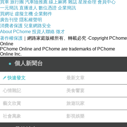
買車
旅行團
汽車險推薦
線上麻將
雜誌
星座命理
會員中心
一元簡訊
直播達人
數位憑證
企業簡訊
買網址
虛擬主機
企業郵件
廣告刊登
隱私權聲明
消費者保護
兒童網路安全
About PChome
投資人聯絡
徵才
著作權保護
｜網路家庭版權所有、轉載必究
‧Copyright PChome
Online
PChome Online and PChome are trademarks of PChome
Online Inc.
個人新聞台
快速發文
最新文章
心情雜記
美食饗宴
藝文欣賞
旅遊玩家
社會萬象
影視娛樂