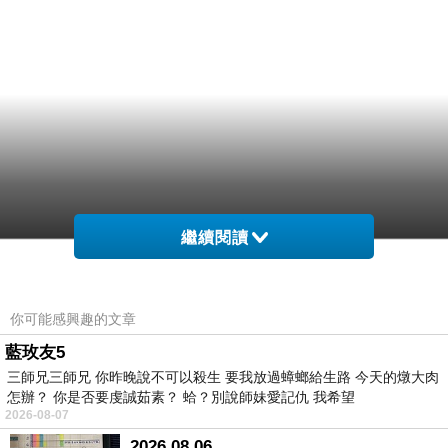
繼續閱讀
你可能感興趣的文章
藍玫友5
三師兄三師兄 你昨晚說不可以殺生 要我放過蟑螂給生路 今天的燉大肉
怎辦？ 你是否要虔誠茹素？ 蛤？別說師妹愛記仇 我希望
2026-08-07
2026.08.06