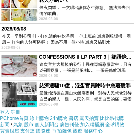
花火が瞬いて
煙火閃耀， 一支唱出讓你永生難忘、 無法抹去回
憶的歌曲。
2026-08-08
2026/08/08
今天一早到公司 哇~ 打包清的好乾淨啊！ 但上班前 崽崽到現場掃一圈
恩～ 打包的人好可憐喔！ 因為不用一個小時 崽崽又搞到水
2026-08-08
CONFESSIONS II LP PART 3｜娜語錄II LP PART 3
這次官方大規模的發行十幾種專輯彩膠當中，只有
2張圖案膠，一張是開腿喇叭、一張是條紋斑馬
2026-08-08
版；目前官網上只剩澳洲商店AU STORE
慈濟遭騙10億，混蛋官員陳時中急著脫罪
最近賴清德在圓山大飯店提到，對待人民就像對待
自己的親人一樣，人民的痛，就是自己的痛，要愛
2026-08-08
民如親，說的這麼好聽，實際上根本沒做
登入
註冊
PChome首頁
線上購物
24h購物
書店
露天拍賣
比比昂代購
新聞
/
氣象
股市
個人新聞台
廣告刊登
加入聯播網
全球購物
買賣租屋
支付連
國際連
Pi 拍錢包
旅遊
服務中心