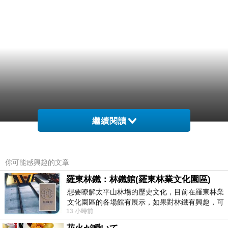
繼續閱讀
你可能感興趣的文章
羅東林鐵：林鐵館(羅東林業文化園區)
想要瞭解太平山林場的歷史文化，目前在羅東林業
文化園區的各場館有展示，如果對林鐵有興趣，可
13 小時前
以到林鐵館。 這裡展示從山下