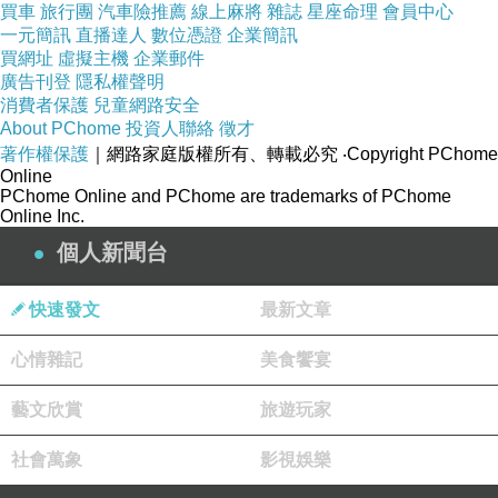
買車
旅行團
汽車險推薦
線上麻將
雜誌
星座命理
會員中心
一元簡訊
直播達人
數位憑證
企業簡訊
買網址
虛擬主機
企業郵件
廣告刊登
隱私權聲明
消費者保護
兒童網路安全
About PChome
投資人聯絡
徵才
著作權保護
｜網路家庭版權所有、轉載必究
‧Copyright PChome
Online
PChome Online and PChome are trademarks of PChome
Online Inc.
個人新聞台
快速發文
最新文章
心情雜記
美食饗宴
藝文欣賞
旅遊玩家
社會萬象
影視娛樂