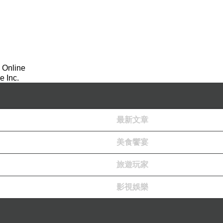
 Online
 Inc.
最新文章
美食饗宴
旅遊玩家
影視娛樂