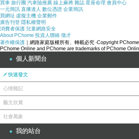
買車
旅行團
汽車險推薦
線上麻將
雜誌
星座命理
會員中心
一元簡訊
直播達人
數位憑證
企業簡訊
買網址
虛擬主機
企業郵件
廣告刊登
隱私權聲明
消費者保護
兒童網路安全
About PChome
投資人聯絡
徵才
著作權保護
｜網路家庭版權所有、轉載必究
‧Copyright PChome
PChome Online and PChome are trademarks of PChome Online
個人新聞台
快速發文
心情雜記
藝文欣賞
社會萬象
我的站台