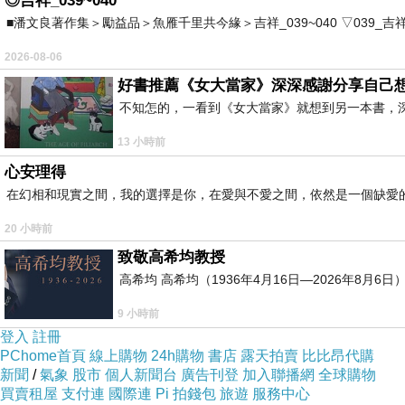
◎吉祥_039~040
■潘文良著作集＞勵益品＞魚雁千里共今緣＞吉祥_039~040 ▽039_吉祥。2006.0
2026-08-06
好書推薦《女大當家》深深感謝分享自己
不知怎的，一看到《女大當家》就想到另一本書，
13 小時前
心安理得
在幻相和現實之間，我的選擇是你，在愛與不愛之間，依然是一個缺愛
20 小時前
致敬高希均教授
高希均 高希均（1936年4月16日—2026年8月
9 小時前
登入
註冊
PChome首頁
線上購物
24h購物
書店
露天拍賣
比比昂代購
新聞
/
氣象
股市
個人新聞台
廣告刊登
加入聯播網
全球購物
買賣租屋
支付連
國際連
Pi 拍錢包
旅遊
服務中心