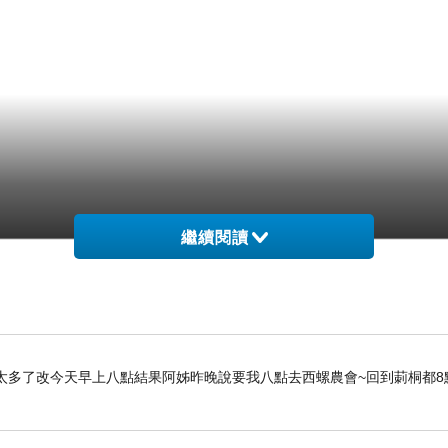
繼續閱讀
太多了改今天早上八點結果阿姊昨晚說要我八點去西螺農會~回到莿桐都8