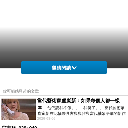
繼續閱讀
你可能感興趣的文章
當代藝術家盧嵐新：如果每個人都一樣，這世界該有多無聊？
🏛️ 「他們說我不像。」「我笑了。」 當代藝術家
盧嵐新在此幅兼具古典典雅與當代抽象語彙的新作
2026-08-06
中，以沈靜的藍色空間為背景，描繪了