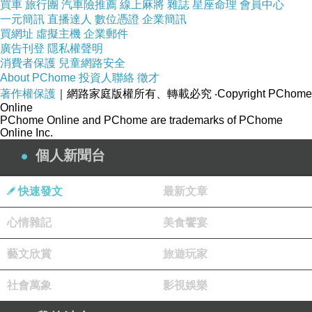
買車
旅行團
汽車險推薦
線上麻將
雜誌
星座命理
會員中心
一元簡訊
直播達人
數位憑證
企業簡訊
買網址
虛擬主機
企業郵件
廣告刊登
隱私權聲明
消費者保護
兒童網路安全
About PChome
投資人聯絡
徵才
著作權保護
｜網路家庭版權所有、轉載必究
‧Copyright PChome
Online
PChome Online and PChome are trademarks of PChome
Online Inc.
個人新聞台
快速發文
最新文章
心情雜記
美食饗宴
藝文欣賞
旅遊玩家
社會萬象
影視娛樂