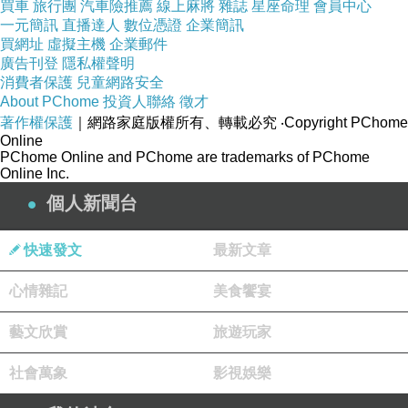
買車
旅行團
汽車險推薦
線上麻將
雜誌
星座命理
會員中心
一元簡訊
直播達人
數位憑證
企業簡訊
買網址
虛擬主機
企業郵件
廣告刊登
隱私權聲明
消費者保護
兒童網路安全
About PChome
投資人聯絡
徵才
著作權保護
｜網路家庭版權所有、轉載必究
‧Copyright PChome
Online
PChome Online and PChome are trademarks of PChome
Online Inc.
個人新聞台
快速發文
最新文章
心情雜記
美食饗宴
藝文欣賞
旅遊玩家
社會萬象
影視娛樂