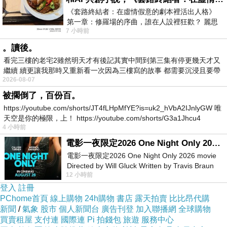
《套路終結者：在虛情假意的劇本裡活出人格》
第一章：修羅場的序曲，誰在人設裡狂歡？ 麗思
7 小時前
卡爾頓酒店的總統套房內，燈光昏
。讀後。
看完三樓的老宅2雖然明天才有後記其實中間到第三集有停更幾天才又
繼續 續更讓我那時又重新看一次因為三樓寫的故事 都需要沉浸且要帶
2026-08-07
有
被擱倒了，百份百。
https://youtube.com/shorts/JT4fLHpMfYE?is=uk2_hVbA2IJnlyGW 唯
天空是你的極限，上！ https://youtube.com/shorts/G3a1Jhcu4
4 小時前
電影一夜限定2026 One Night Only 2026 movie
電影一夜限定2026 One Night Only 2026 movie
Directed by Will Gluck Written by Travis Braun
12 小時前
Starring Monica Barbaro
登入
註冊
PChome首頁
線上購物
24h購物
書店
露天拍賣
比比昂代購
新聞
/
氣象
股市
個人新聞台
廣告刊登
加入聯播網
全球購物
買賣租屋
支付連
國際連
Pi 拍錢包
旅遊
服務中心