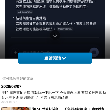
繼續閱讀
你可能感興趣的文章
2026/08/07
平時 崽崽幫忙過磅 都是玩一下玩一下 今天親自上陣 整個又被崽崽 玩
到水泄不通 塞到爆炸 / 不過從崽崽自己親
2026-08-07
和AI 共創小說，《套路終結者：在虛情假意的劇本裡活出人格》