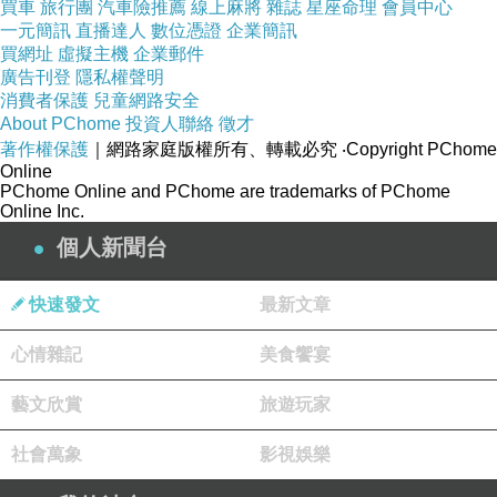
買車
旅行團
汽車險推薦
線上麻將
雜誌
星座命理
會員中心
一元簡訊
直播達人
數位憑證
企業簡訊
買網址
虛擬主機
企業郵件
廣告刊登
隱私權聲明
消費者保護
兒童網路安全
About PChome
投資人聯絡
徵才
著作權保護
｜網路家庭版權所有、轉載必究
‧Copyright PChome
Online
PChome Online and PChome are trademarks of PChome
Online Inc.
個人新聞台
快速發文
最新文章
心情雜記
美食饗宴
藝文欣賞
旅遊玩家
社會萬象
影視娛樂