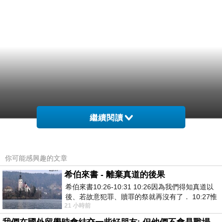
繼續閱讀
你可能感興趣的文章
希伯來書 - 離棄真道的後果
希伯來書10:26-10:31 10:26因為我們得知真道以
後、若故意犯罪、贖罪的祭就再沒有了． 10:27惟
21 小時前
有戰懼等候審判和那燒滅眾敵人的烈火