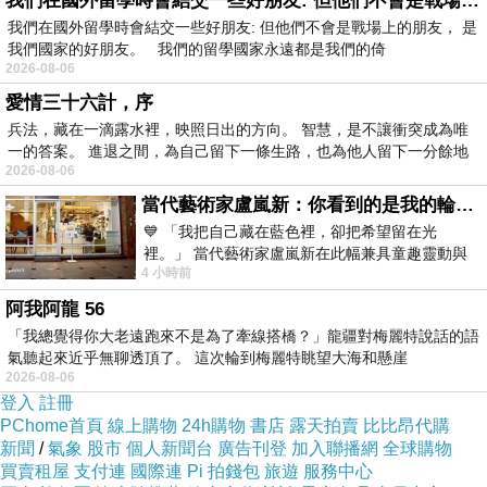
我們在國外留學時會結交一些好朋友: 但他們不會是戰場上的朋友
我們在國外留學時會結交一些好朋友: 但他們不會是戰場上的朋友， 是
我們國家的好朋友。 我們的留學國家永遠都是我們的倚
2026-08-06
愛情三十六計，序
兵法，藏在一滴露水裡，映照日出的方向。 智慧，是不讓衝突成為唯
一的答案。 進退之間，為自己留下一條生路，也為他人留下一分餘地
2026-08-06
當代藝術家盧嵐新：你看到的是我的輪廓，還是你的故事？——藏在藍色裡的希望與光
💙 「我把自己藏在藍色裡，卻把希望留在光
裡。」 當代藝術家盧嵐新在此幅兼具童趣靈動與
4 小時前
抽象韻味的新作中，用湛藍的羽翼般色塊包覆著
阿我阿龍 56
「我總覺得你大老遠跑來不是為了牽線搭橋？」龍疆對梅麗特說話的語
氣聽起來近乎無聊透頂了。 這次輪到梅麗特眺望大海和懸崖
2026-08-06
登入
註冊
PChome首頁
線上購物
24h購物
書店
露天拍賣
比比昂代購
新聞
/
氣象
股市
個人新聞台
廣告刊登
加入聯播網
全球購物
買賣租屋
支付連
國際連
Pi 拍錢包
旅遊
服務中心