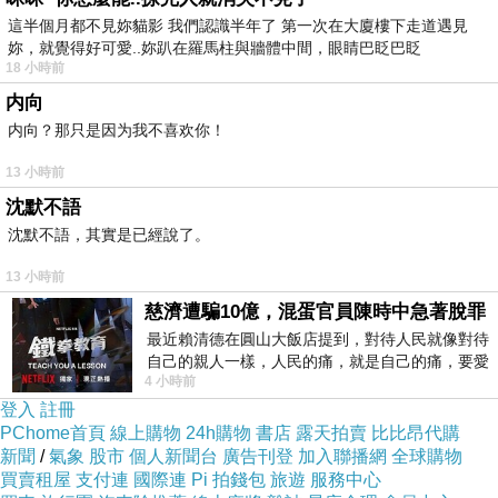
這半個月都不見妳貓影 我們認識半年了 第一次在大廈樓下走道遇見
妳，就覺得好可愛..妳趴在羅馬柱與牆體中間，眼睛巴眨巴眨
18 小時前
内向
内向？那只是因为我不喜欢你！
13 小時前
沈默不語
沈默不語，其實是已經說了。
13 小時前
慈濟遭騙10億，混蛋官員陳時中急著脫罪
最近賴清德在圓山大飯店提到，對待人民就像對待
自己的親人一樣，人民的痛，就是自己的痛，要愛
4 小時前
民如親，說的這麼好聽，實際上根本沒做
登入
註冊
PChome首頁
線上購物
24h購物
書店
露天拍賣
比比昂代購
新聞
/
氣象
股市
個人新聞台
廣告刊登
加入聯播網
全球購物
買賣租屋
支付連
國際連
Pi 拍錢包
旅遊
服務中心