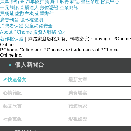
買車
旅行團
汽車險推薦
線上麻將
雜誌
星座命理
會員中心
一元簡訊
直播達人
數位憑證
企業簡訊
買網址
虛擬主機
企業郵件
廣告刊登
隱私權聲明
消費者保護
兒童網路安全
About PChome
投資人聯絡
徵才
著作權保護
｜網路家庭版權所有、轉載必究
‧Copyright PChome
Online
PChome Online and PChome are trademarks of PChome
Online Inc.
個人新聞台
快速發文
最新文章
心情雜記
美食饗宴
藝文欣賞
旅遊玩家
社會萬象
影視娛樂