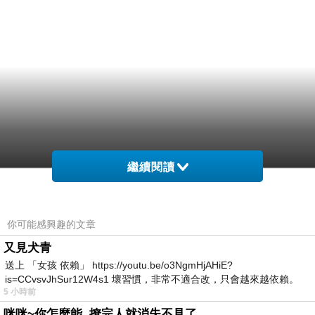
繼續閱讀
你可能感興趣的文章
又見犬青
送上 「女孩 依賴」 https://youtu.be/o3NgmHjAHiE?
is=CCvsvJhSur12W4s1 壞習慣，非常不適合改，只會越來越依賴。
5 小時前
我害怕的
咪咪~你怎麼能..撩完人就消失不見了