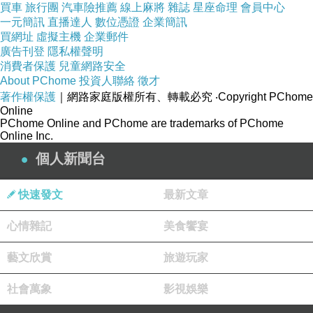
買車
旅行團
汽車險推薦
線上麻將
雜誌
星座命理
會員中心
一元簡訊
直播達人
數位憑證
企業簡訊
買網址
虛擬主機
企業郵件
廣告刊登
隱私權聲明
消費者保護
兒童網路安全
About PChome
投資人聯絡
徵才
著作權保護
｜網路家庭版權所有、轉載必究
‧Copyright PChome
Online
PChome Online and PChome are trademarks of PChome
Online Inc.
個人新聞台
快速發文
最新文章
心情雜記
美食饗宴
藝文欣賞
旅遊玩家
社會萬象
影視娛樂