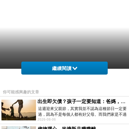
繼續閱讀
你可能感興趣的文章
出生即欠債？孩子一定要知道：爸媽，其實我不欠你們
這週迎來父親節，其實我並不認為這種節日一定要
過，因為不是每個人都有好父母。而我們家是不過
2026-08-06
節的，平時也沒什麼儀式感，生活趨近冷