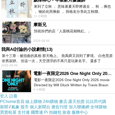
歲律禪心 - 半塘新月朦朧醉
來到了立秋 ， 意味著夏天即將過去 ， 秋 ，揪也
， 物於此而揪歛 ， 與格友分享此立秋聯。
13 小時前
摩斯兄
預祝你們的店「人面桃花相映紅。」
2026-08-06
我與AI討論的小說劇情(13)
第十三章：被扭曲的真相 那天晚上。 堯禹舜又回到了夢境。 白色荒原
依舊寂靜。 但這一次，天空漂浮的不再只是玩家名字。 還多了
2026-08-06
電影一夜限定2026 One Night Only 2026 movie
電影一夜限定2026 One Night Only 2026 movie
Directed by Will Gluck Written by Travis Braun
4 小時前
Starring Monica Barbaro
登入
註冊
PChome首頁
線上購物
24h購物
書店
露天拍賣
比比昂代購
新聞
/
氣象
股市
個人新聞台
廣告刊登
加入聯播網
全球購物
買賣租屋
支付連
國際連
Pi 拍錢包
旅遊
服務中心