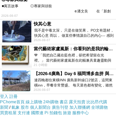
■寓言故事 ◎專家與頭銜
⊕潘文良 在「新創
2026-08-07
之谷」裡——
快其心意
我不是中毒太深， 只是在做笑果， PO文有題材，
快其心意 而以， 做某些事情讓自己的內心--- 感到
2026-08-07
愉快。
當代藝術家盧嵐新：你看到的是我的輪廓，還是你的故事？——藏在藍色裡的希望與光
💙 「我把自己藏在藍色裡，卻把希望留在光
裡。」 當代藝術家盧嵐新在此幅兼具童趣靈動與
21 小時前
抽象韻味的新作中，用湛藍的羽翼般色塊包覆著
【2026-6廣島】Day 6 福岡博多血拼 與機場接送少年司機深夜對談
連四晚都住東橫INN 廣島新幹線口2號店，這間東
橫inn，早餐非常豐盛。 每天菜色都有變化，雖然
2026-08-07
看到工作人員拿出料理包加熱，但
登入
註冊
PChome首頁
線上購物
24h購物
書店
露天拍賣
比比昂代購
新聞
/
氣象
股市
個人新聞台
廣告刊登
加入聯播網
全球購物
買賣租屋
支付連
國際連
Pi 拍錢包
旅遊
服務中心