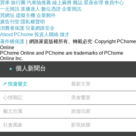
買車
旅行團
汽車險推薦
線上麻將
雜誌
星座命理
會員中心
一元簡訊
直播達人
數位憑證
企業簡訊
買網址
虛擬主機
企業郵件
廣告刊登
隱私權聲明
消費者保護
兒童網路安全
About PChome
投資人聯絡
徵才
著作權保護
｜網路家庭版權所有、轉載必究
‧Copyright PChome
Online
PChome Online and PChome are trademarks of PChome
Online Inc.
個人新聞台
快速發文
最新文章
心情雜記
美食饗宴
藝文欣賞
旅遊玩家
社會萬象
影視娛樂