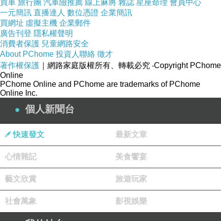
買車
旅行團
汽車險推薦
線上麻將
雜誌
星座命理
會員中心
一元簡訊
直播達人
數位憑證
企業簡訊
買網址
虛擬主機
企業郵件
廣告刊登
隱私權聲明
消費者保護
兒童網路安全
About PChome
投資人聯絡
徵才
著作權保護
｜網路家庭版權所有、轉載必究
‧Copyright PChome
Online
PChome Online and PChome are trademarks of PChome
Online Inc.
個人新聞台
快速發文
最新文章
心情雜記
美食饗宴
藝文欣賞
旅遊玩家
社會萬象
影視娛樂