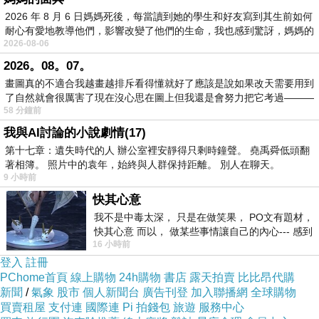
2026 年 8 月 6 日媽媽死後，每當讀到她的學生和好友寫到其生前如何
耐心有愛地教導他們，影響改變了他們的生命，我也感到驚訝，媽媽的
2026-08-06
2026。08。07。
畫圖真的不適合我越畫越排斥看得懂就好了應該是說如果改天需要用到
了自然就會很厲害了現在沒心思在圖上但我還是會努力把它考過———
58 分鐘前
我與AI討論的小說劇情(17)
第十七章：遺失時代的人 辦公室裡安靜得只剩時鐘聲。 堯禹舜低頭翻
著相簿。 照片中的袁年，始終與人群保持距離。 別人在聊天。
9 小時前
快其心意
我不是中毒太深， 只是在做笑果， PO文有題材，
快其心意 而以， 做某些事情讓自己的內心--- 感到
16 小時前
愉快。
登入
註冊
PChome首頁
線上購物
24h購物
書店
露天拍賣
比比昂代購
新聞
/
氣象
股市
個人新聞台
廣告刊登
加入聯播網
全球購物
買賣租屋
支付連
國際連
Pi 拍錢包
旅遊
服務中心