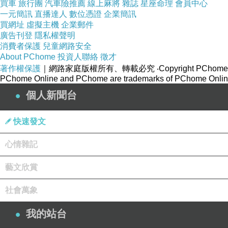
買車
旅行團
汽車險推薦
線上麻將
雜誌
星座命理
會員中心
一元簡訊
直播達人
數位憑證
企業簡訊
買網址
虛擬主機
企業郵件
廣告刊登
隱私權聲明
消費者保護
兒童網路安全
About PChome
投資人聯絡
徵才
著作權保護
｜網路家庭版權所有、轉載必究
‧Copyright PChome
PChome Online and PChome are trademarks of PChome Online
個人新聞台
快速發文
心情雜記
藝文欣賞
社會萬象
我的站台