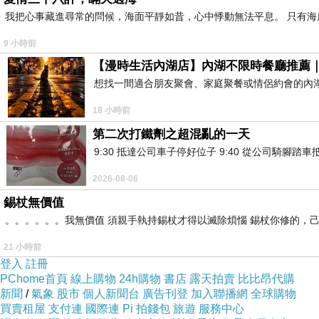
我把心事藏進尋常的問候，海面平靜如昔，心中悸動無法平息。 只有
9 小時前
【漫時生活內湖店】內湖不限時餐廳推薦
想找一間適合朋友聚會、家庭聚餐或情侶約會的內
18 小時前
第二次打鐵劑之超混亂的一天
9:30 抵達公司車子停好位子 9:40 從公司騎腳踏
2026-08-06
錫杖無價值
。。。。。。我無價值 須親手執持錫杖才得以滅除煩惱 錫杖你修的，
21 小時前
登入
註冊
PChome首頁
線上購物
24h購物
書店
露天拍賣
比比昂代購
新聞
/
氣象
股市
個人新聞台
廣告刊登
加入聯播網
全球購物
買賣租屋
支付連
國際連
Pi 拍錢包
旅遊
服務中心