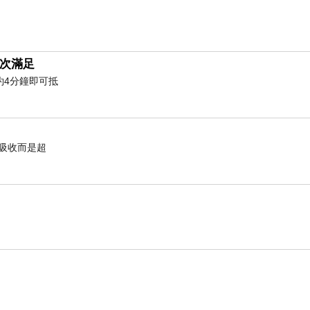
次滿足
約4分鐘即可抵
有吸收而是超