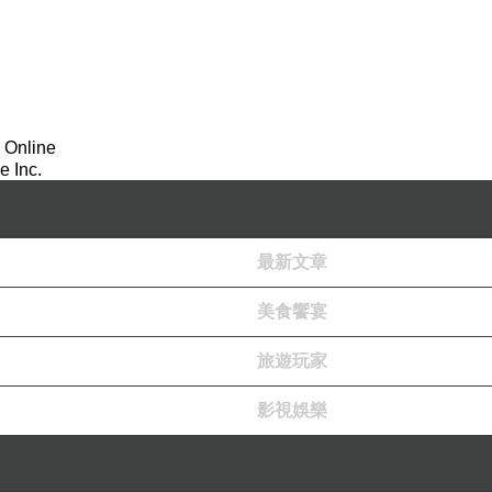
 Online
 Inc.
最新文章
美食饗宴
旅遊玩家
影視娛樂