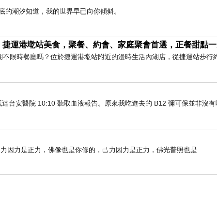
海底的潮汐知道，我的世界早已向你傾斜。
｜捷運港墘站美食，聚餐、約會、家庭聚會首選，正餐甜點一
湖不限時餐廳嗎？位於捷運港墘站附近的漫時生活內湖店，從捷運站步行
車抵達台安醫院 10:10 聽取血液報告。原來我吃進去的 B12 彌可保並非沒
己力因力是正力，佛像也是你修的，己力因力是正力，佛光普照也是