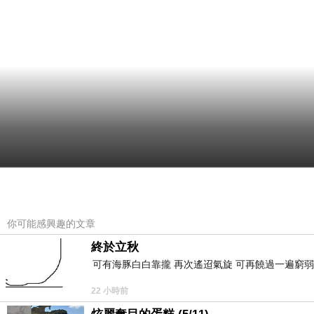
你可能感興趣的文章
終於立秋
可有海豚白白靠攏 再次遙迢氣旋 可再饒過一遍窮弱
22 小時前