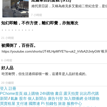
炫麗奪目的蛋糕 (5/11)
維托里亞諾，又稱為維克多艾曼紐二世紀念堂，是
7 小時前
知幻即離，不作方便，離幻即覺，亦無漸次
。。。。。。。。。。
21 小時前
被擱倒了，百份百。
https://youtube.com/shorts/JT4fLHpMfYE?is=uk2_hVbA2IJnlyG
6 小時前
好人品
吃苦耐勞，但生活過得卻很一般，這通常是人品好造成的。
20 分鐘前
登入
註冊
PChome首頁
線上購物
24h購物
書店
露天拍賣
比比昂代購
新聞
/
氣象
股市
個人新聞台
廣告刊登
加入聯播網
全球購物
買賣租屋
支付連
國際連
Pi 拍錢包
旅遊
服務中心