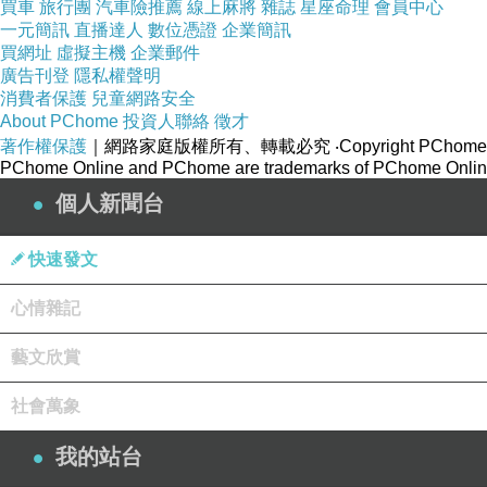
買車
旅行團
汽車險推薦
線上麻將
雜誌
星座命理
會員中心
一元簡訊
直播達人
數位憑證
企業簡訊
買網址
虛擬主機
企業郵件
廣告刊登
隱私權聲明
消費者保護
兒童網路安全
About PChome
投資人聯絡
徵才
著作權保護
｜網路家庭版權所有、轉載必究
‧Copyright PChome
PChome Online and PChome are trademarks of PChome Online
個人新聞台
快速發文
心情雜記
藝文欣賞
社會萬象
我的站台