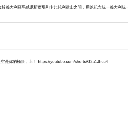
位於義大利羅馬威尼斯廣場和卡比托利歐山之間，用以紀念統一義大利統
W 唯天空是你的極限，上！ https://youtube.com/shorts/G3a1Jhcu4