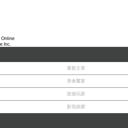
 Online
 Inc.
最新文章
美食饗宴
旅遊玩家
影視娛樂