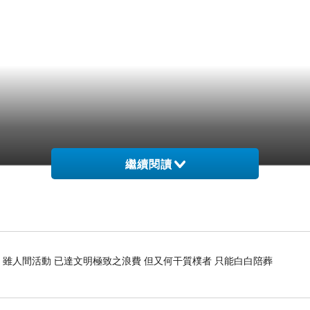
繼續閱讀
 雖人間活動 已達文明極致之浪費 但又何干質樸者 只能白白陪葬