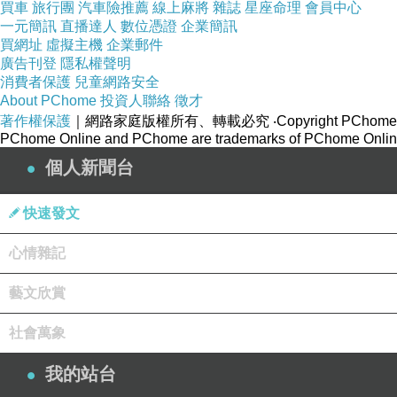
買車
旅行團
汽車險推薦
線上麻將
雜誌
星座命理
會員中心
一元簡訊
直播達人
數位憑證
企業簡訊
買網址
虛擬主機
企業郵件
廣告刊登
隱私權聲明
消費者保護
兒童網路安全
About PChome
投資人聯絡
徵才
著作權保護
｜網路家庭版權所有、轉載必究
‧Copyright PChome
PChome Online and PChome are trademarks of PChome Online
個人新聞台
快速發文
心情雜記
藝文欣賞
社會萬象
我的站台