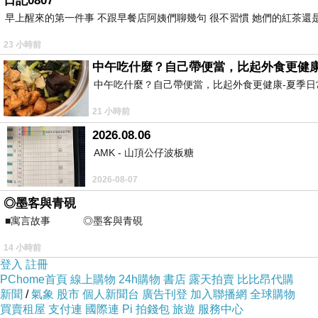
日記0807
早上醒來的第一件事 不跟早餐店阿姨們聊幾句 很不習慣 她們的紅茶還是
23 小時前
中午吃什麼？自己帶便當，比起外食更健康
中午吃什麼？自己帶便當，比起外食更健康-夏季日常
21 小時前
2026.08.06
AMK - 山頂公仔波板糖
2026-08-07
◎墨客與青硯
■寓言故事 ◎墨客與青硯 ⊕潘文良 一
14 小時前
登入
註冊
PChome首頁
線上購物
24h購物
書店
露天拍賣
比比昂代購
新聞
/
氣象
股市
個人新聞台
廣告刊登
加入聯播網
全球購物
買賣租屋
支付連
國際連
Pi 拍錢包
旅遊
服務中心