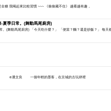
全糖 我喝起來比較習慣 ~~~ 《偷偷藏不住》 越看越有趣，
-夏季日常。(舞動馬尾廚房)
。(舞動馬尾廚房) 「今天吃什麼？」 「便當？麵？還是炒飯？」 每天
個年輕的墨客，在京城的古玩肆裡