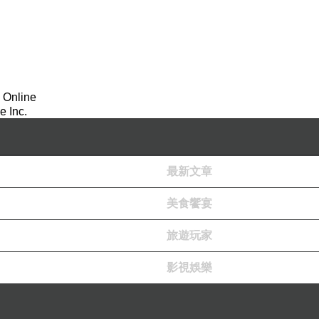
 Online
 Inc.
最新文章
美食饗宴
旅遊玩家
影視娛樂