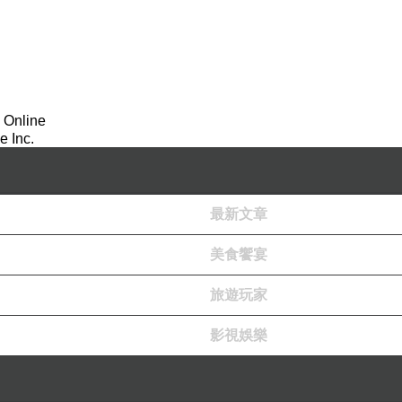
 Online
 Inc.
最新文章
美食饗宴
旅遊玩家
影視娛樂