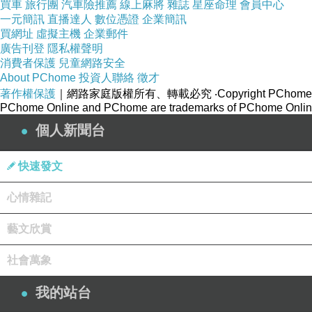
買車
旅行團
汽車險推薦
線上麻將
雜誌
星座命理
會員中心
一元簡訊
直播達人
數位憑證
企業簡訊
買網址
虛擬主機
企業郵件
廣告刊登
隱私權聲明
消費者保護
兒童網路安全
About PChome
投資人聯絡
徵才
著作權保護
｜網路家庭版權所有、轉載必究
‧Copyright PChome
PChome Online and PChome are trademarks of PChome Online
個人新聞台
快速發文
心情雜記
藝文欣賞
社會萬象
我的站台