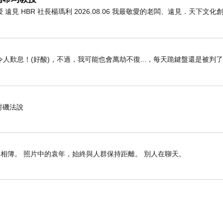
 HBR 社長楊瑪利 2026.08.06 我最敬愛的老闆、遠見．天下文
人歎息！(好酸)，不過，我可能也會萬劫不復...，每天跪鍵盤還是被判
對磯法說
相簿。 照片中的袁年，始終與人群保持距離。 別人在聊天。