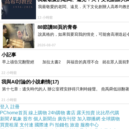
我最敬愛的老闆、遠見．天下文化創辦人高希均教授 遠見
13 小時前
88節讀88頁的青春
說真格的，如果我要寫我的情史，可能會高潮迭起令
2026-08-07
小記事
早上禱告完翻聖經 加拉太書2 與福音的真理不合 就在眾人面前
22 小時前
我與AI討論的小說劇情(17)
第十七章：遺失時代的人 辦公室裡安靜得只剩時鐘聲。 堯禹舜低頭翻著
21 小時前
登入
註冊
PChome首頁
線上購物
24h購物
書店
露天拍賣
比比昂代購
新聞
/
氣象
股市
個人新聞台
廣告刊登
加入聯播網
全球購物
買賣租屋
支付連
國際連
Pi 拍錢包
旅遊
服務中心