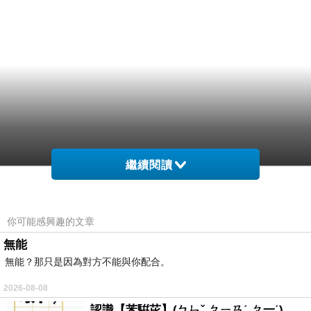
繼續閱讀
你可能感興趣的文章
無能
無能？那只是因為對方不能與你配合。
2026-08-08
認識【苯騈芘】(ㄅㄣˇ ㄆㄧㄢˊ ㄆ一ˊ)