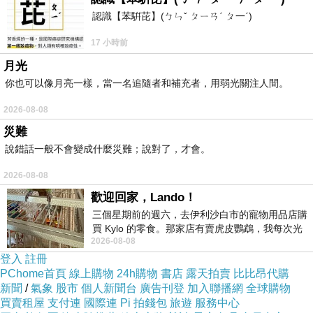
認識【苯騈芘】(ㄅㄣˇ ㄆㄧㄢˊ ㄆ一ˊ)
17 小時前
月光
你也可以像月亮一樣，當一名追隨者和補充者，用弱光關注人間。
2026-08-08
災難
說錯話一般不會變成什麼災難；說對了，才會。
2026-08-08
歡迎回家，Lando！
三個星期前的週六，去伊利沙白市的寵物用品店購
買 Kylo 的零食。那家店有賣虎皮鸚鵡，我每次光
2026-08-08
顧都會去看一下。他們偶爾會引進 C
登入
註冊
PChome首頁
線上購物
24h購物
書店
露天拍賣
比比昂代購
新聞
/
氣象
股市
個人新聞台
廣告刊登
加入聯播網
全球購物
買賣租屋
支付連
國際連
Pi 拍錢包
旅遊
服務中心