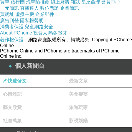
買車
旅行團
汽車險推薦
線上麻將
雜誌
星座命理
會員中心
一元簡訊
直播達人
數位憑證
企業簡訊
買網址
虛擬主機
企業郵件
廣告刊登
隱私權聲明
消費者保護
兒童網路安全
About PChome
投資人聯絡
徵才
著作權保護
｜網路家庭版權所有、轉載必究
‧Copyright PChome
Online
PChome Online and PChome are trademarks of PChome
Online Inc.
個人新聞台
快速發文
最新文章
心情雜記
美食饗宴
藝文欣賞
旅遊玩家
社會萬象
影視娛樂