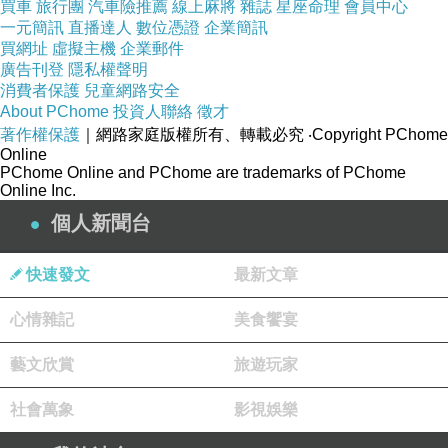
買車
旅行團
汽車險推薦
線上麻將
雜誌
星座命理
會員中心
一元簡訊
直播達人
數位憑證
企業簡訊
買網址
虛擬主機
企業郵件
廣告刊登
隱私權聲明
消費者保護
兒童網路安全
About PChome
投資人聯絡
徵才
著作權保護
｜網路家庭版權所有、轉載必究
‧Copyright PChome
Online
PChome Online and PChome are trademarks of PChome
Online Inc.
個人新聞台
快速發文
最新文章
心情雜記
美食饗宴
藝文欣賞
旅遊玩家
社會萬象
影視娛樂