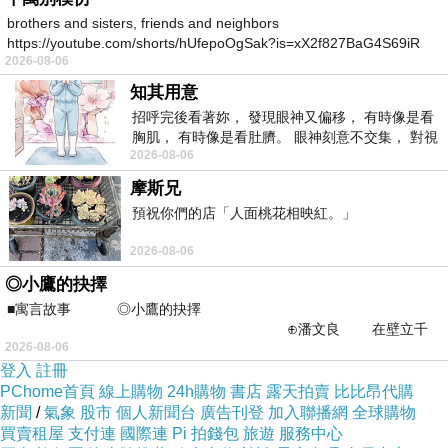
brothers and sisters, friends and neighbors
https://youtube.com/shorts/hUfepoOgSak?is=xX2f827BaG4S69iR
2026-08-06
https
知其用意
招呼完後看著妳， 發現眼神又偏移， 有時像是看
胸肌， 有時像是看肚臍。 眼神刻意不交集， 對視
2026-08-06
視線不對齊， 讓我很難不
摩斯兄
預祝你們的店「人面桃花相映紅。」
2026-08-06
◎小鷹的抉擇
■寓言故事 ◎小鷹的抉擇
⊕潘文良 在壁立千
2026-08-06
仞的懸崖上，有一座遮天蔽
登入
註冊
PChome首頁
線上購物
24h購物
書店
露天拍賣
比比昂代購
新聞
/
氣象
股市
個人新聞台
廣告刊登
加入聯播網
全球購物
買賣租屋
支付連
國際連
Pi 拍錢包
旅遊
服務中心