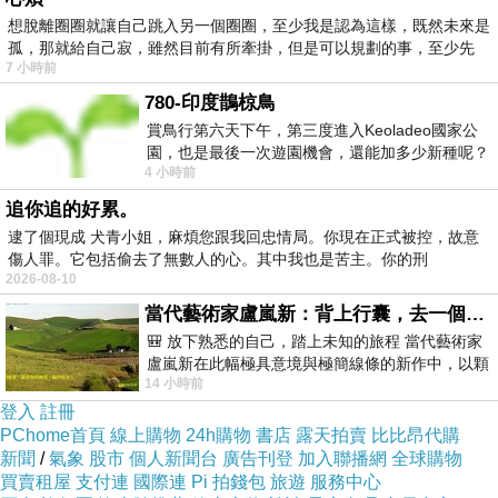
想脫離圈圈就讓自己跳入另一個圈圈，至少我是認為這樣，既然未來是
孤，那就給自己寂，雖然目前有所牽掛，但是可以規劃的事，至少先
7 小時前
780-印度鵲椋鳥
賞鳥行第六天下午，第三度進入Keoladeo國家公
園，也是最後一次遊園機會，還能加多少新種呢？
4 小時前
車行中突然有兩隻赤頸鶴飛過頭
追你追的好累。
逮了個現成 犬青小姐，麻煩您跟我回忠情局。你現在正式被控，故意
傷人罪。它包括偷去了無數人的心。其中我也是苦主。你的刑
2026-08-10
當代藝術家盧嵐新：背上行囊，去一個沒有人認識你的地方——看風景，也遇見渴望出發的自己
🎒 放下熟悉的自己，踏上未知的旅程 當代藝術家
盧嵐新在此幅極具意境與極簡線條的新作中，以顆
14 小時前
粒感豐富的灰綠粗糙背景，搭配凝練且具
登入
註冊
PChome首頁
線上購物
24h購物
書店
露天拍賣
比比昂代購
新聞
/
氣象
股市
個人新聞台
廣告刊登
加入聯播網
全球購物
買賣租屋
支付連
國際連
Pi 拍錢包
旅遊
服務中心