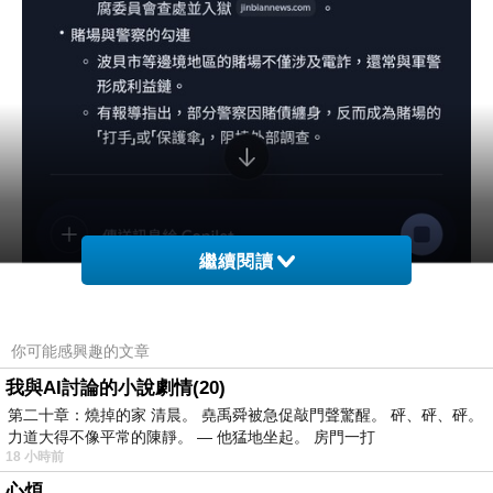
繼續閱讀
你可能感興趣的文章
我與AI討論的小說劇情(20)
第二十章：燒掉的家 清晨。 堯禹舜被急促敲門聲驚醒。 砰、砰、砰。
力道大得不像平常的陳靜。 — 他猛地坐起。 房門一打
18 小時前
心煩