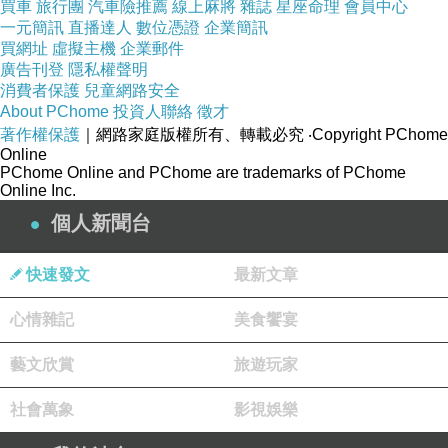
買車
旅行團
汽車險推薦
線上麻將
雜誌
星座命理
會員中心
一元簡訊
直播達人
數位憑證
企業簡訊
買網址
虛擬主機
企業郵件
廣告刊登
隱私權聲明
消費者保護
兒童網路安全
About PChome
投資人聯絡
徵才
著作權保護
｜網路家庭版權所有、轉載必究
‧Copyright PChome
Online
PChome Online and PChome are trademarks of PChome
Online Inc.
個人新聞台
快速發文
最新文章
心情雜記
美食饗宴
藝文欣賞
旅遊玩家
社會萬象
影視娛樂