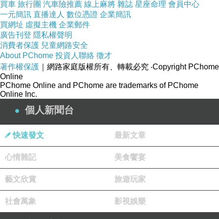
買車
旅行團
汽車險推薦
線上麻將
雜誌
星座命理
會員中心
一元簡訊
直播達人
數位憑證
企業簡訊
買網址
虛擬主機
企業郵件
廣告刊登
隱私權聲明
消費者保護
兒童網路安全
About PChome
投資人聯絡
徵才
著作權保護
｜網路家庭版權所有、轉載必究
‧Copyright PChome
Online
PChome Online and PChome are trademarks of PChome
Online Inc.
個人新聞台
快速發文
最新文章
心情雜記
美食饗宴
藝文欣賞
旅遊玩家
社會萬象
影視娛樂