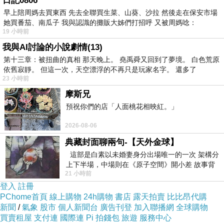
日記0806
早上陪周媽去買東西 先去全聯買生菜、山葵、沙拉 然後走在保安市場
她買番茄、南瓜子 我與認識的攤販大姊們打招呼 又被周媽唸：
19 小時前
我與AI討論的小說劇情(13)
第十三章：被扭曲的真相 那天晚上。 堯禹舜又回到了夢境。 白色荒原
依舊寂靜。 但這一次，天空漂浮的不再只是玩家名字。 還多了
23 小時前
摩斯兄
預祝你們的店「人面桃花相映紅。」
2026-08-06
典藏封面聊兩句-【天外金球】
這部是白素以未婚妻身分出場唯一的一次 架構分
上下半場，中場則在《原子空間》開小差 故事背
21 小時前
景影射西藏境外流亡 地下組織
登入
註冊
PChome首頁
線上購物
24h購物
書店
露天拍賣
比比昂代購
新聞
/
氣象
股市
個人新聞台
廣告刊登
加入聯播網
全球購物
買賣租屋
支付連
國際連
Pi 拍錢包
旅遊
服務中心