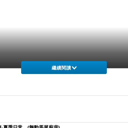
繼續閱讀
-夏季日常。(舞動馬尾廚房)