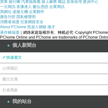
買車
旅行團
汽車險推薦
線上麻將
雜誌
星座命理
會員中心
一元簡訊
直播達人
數位憑證
企業簡訊
買網址
虛擬主機
企業郵件
廣告刊登
隱私權聲明
消費者保護
兒童網路安全
About PChome
投資人聯絡
徵才
著作權保護
｜網路家庭版權所有、轉載必究
‧Copyright PChome
PChome Online and PChome are trademarks of PChome Online
個人新聞台
快速發文
心情雜記
藝文欣賞
社會萬象
我的站台