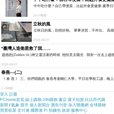
中午吃什麼？自己帶便當，比起外食更健康-夏季日常
19 小時前
立秋的風
立秋日的風，刮得好熱。 軍事演習，不外出。 高
2026-08-07
*臺灣人造衛星救了我……
趙德恕(Zoldos Ur.)神父還活著的時候: 他怕見太陽光 我有一次去
2026-08-07
春燕---(二)
《 春 燕 》 三、你們唱戲的 春燕考進輔仁大學。平日在學校工讀，
2 小時前
登入
註冊
PChome首頁
線上購物
24h購物
書店
露天拍賣
比比昂代購
新聞
/
氣象
股市
個人新聞台
廣告刊登
加入聯播網
全球購物
買賣租屋
支付連
國際連
Pi 拍錢包
旅遊
服務中心