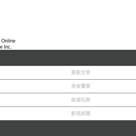
 Online
 Inc.
最新文章
美食饗宴
旅遊玩家
影視娛樂