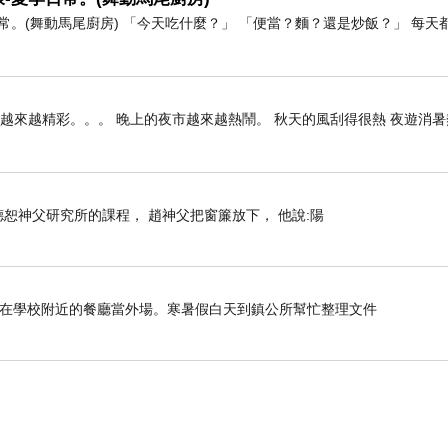
。(舞動馬尾廚房) 「今天吃什麼？」 「便當？麵？還是炒飯？」 每天
雄越來越精彩。。。 晚上的夜市越來越熱鬧。 秋天的風刮得很熱 夜遊消
上趙德恕神父研究所的課程， 趙神父把窗簾放下， 他說:陽
晚上在學校附近的餐廳當外場。寒暑假白天到鎮公所幫忙整理文件