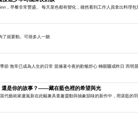
橫inn，早餐非常豐盛。 每天菜色都有變化，雖然看到工作人員拿出料理包
了就要動。可很多人一聽
季節 無常已成為人生的日常 當擁著今夜的歡暢舒心 轉眼驟成昨日 而明晨
，還是你的故事？——藏在藍色裡的希望與光
」 當代藝術家盧嵐新在此幅兼具童趣靈動與抽象韻味的新作中，用湛藍的