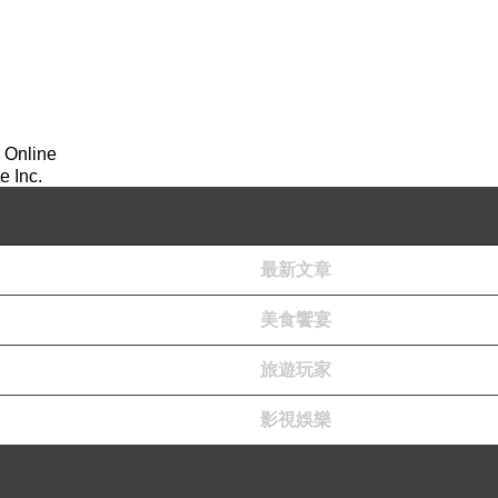
 Online
 Inc.
最新文章
美食饗宴
旅遊玩家
影視娛樂