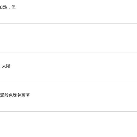
加熱，但
 太陽
羽翼般色塊包覆著