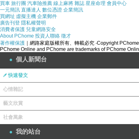
買車
旅行團
汽車險推薦
線上麻將
雜誌
星座命理
會員中心
一元簡訊
直播達人
數位憑證
企業簡訊
買網址
虛擬主機
企業郵件
廣告刊登
隱私權聲明
消費者保護
兒童網路安全
About PChome
投資人聯絡
徵才
著作權保護
｜網路家庭版權所有、轉載必究
‧Copyright PChome
PChome Online and PChome are trademarks of PChome Online
個人新聞台
快速發文
心情雜記
藝文欣賞
社會萬象
我的站台