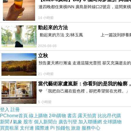
連四晚都住東橫INN 廣島新幹線口2號店，這間東
14 小時前
動起來的方法
動起來的方法 文/林玉鳳 上一篇說到靜養夠
2026-08-06
立秋
預告夏天將行漸遠 走過這陽光普照 卻又充滿逝去的
21 小時前
當代藝術家盧嵐新：你看到的是我的輪廓
💙 「我把自己藏在藍色裡，卻把希望留在光裡。
5 小時前
登入
註冊
PChome首頁
線上購物
24h購物
書店
露天拍賣
比比昂代購
新聞
/
氣象
股市
個人新聞台
廣告刊登
加入聯播網
全球購物
買賣租屋
支付連
國際連
Pi 拍錢包
旅遊
服務中心