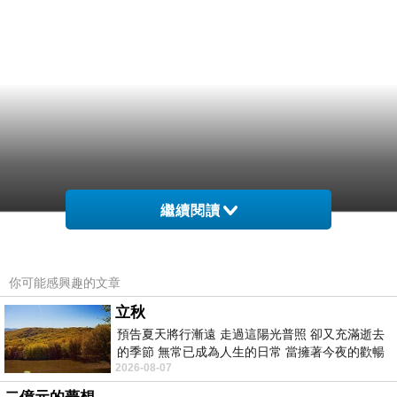
繼續閱讀
你可能感興趣的文章
立秋
預告夏天將行漸遠 走過這陽光普照 卻又充滿逝去
的季節 無常已成為人生的日常 當擁著今夜的歡暢
2026-08-07
舒心 轉眼驟成昨日 而明晨 太陽