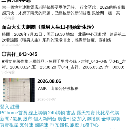
二億元的夢想
當一個地方連雜貨店老闆都想要兩億元時。 行文至此，2026的時光體
感飛快，才想了兩天的問題，已經被新的新聞趕過 跟陰間一樣，某
3 小時前
面白大丈夫劇團《職男人生11-開始新生活》
時間：2026年7月31日，周五19:30 地點：北藝中心球劇場 這是第二
次看該團《職男人生》系列的現場演出，感覺新鮮度、喜劇感
2026-08-07
◎吉祥_043~045
■潘文良著作集＞勵益品＞魚雁千里共今緣＞吉祥_043~045 ▽043_吉
祥。2006.03.24.五 23:38:28 ▽044_吉祥。2006.03.25.六 00:00:
5 小時前
2026.08.06
AMK - 山頂公仔波板糖
2026-08-07
登入
註冊
PChome首頁
線上購物
24h購物
書店
露天拍賣
比比昂代購
新聞
/
氣象
股市
個人新聞台
廣告刊登
加入聯播網
全球購物
買賣租屋
支付連
國際連
Pi 拍錢包
旅遊
服務中心