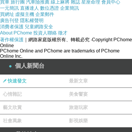
買車
旅行團
汽車險推薦
線上麻將
雜誌
星座命理
會員中心
一元簡訊
直播達人
數位憑證
企業簡訊
買網址
虛擬主機
企業郵件
廣告刊登
隱私權聲明
消費者保護
兒童網路安全
About PChome
投資人聯絡
徵才
著作權保護
｜網路家庭版權所有、轉載必究
‧Copyright PChome
Online
PChome Online and PChome are trademarks of PChome
Online Inc.
個人新聞台
快速發文
最新文章
心情雜記
美食饗宴
藝文欣賞
旅遊玩家
社會萬象
影視娛樂