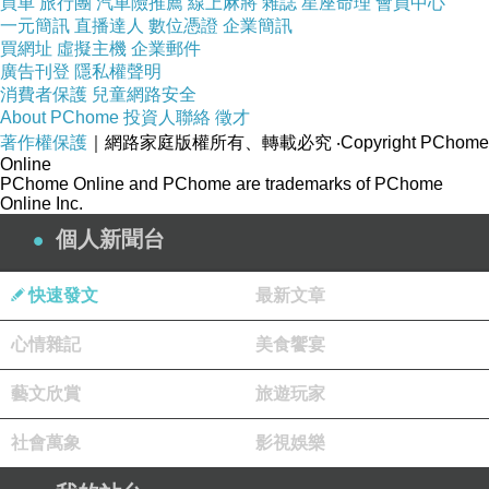
買車
旅行團
汽車險推薦
線上麻將
雜誌
星座命理
會員中心
一元簡訊
直播達人
數位憑證
企業簡訊
買網址
虛擬主機
企業郵件
廣告刊登
隱私權聲明
消費者保護
兒童網路安全
About PChome
投資人聯絡
徵才
著作權保護
｜網路家庭版權所有、轉載必究
‧Copyright PChome
Online
PChome Online and PChome are trademarks of PChome
Online Inc.
個人新聞台
快速發文
最新文章
心情雜記
美食饗宴
藝文欣賞
旅遊玩家
社會萬象
影視娛樂