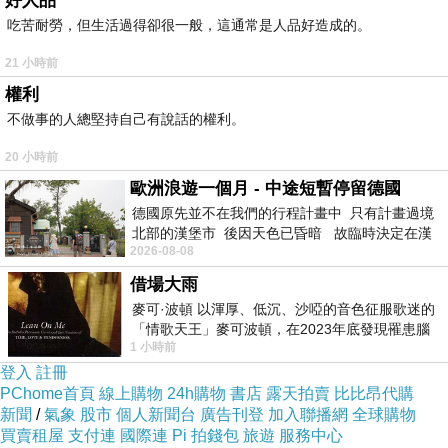
好人品
吃苦耐勞，但生活過得卻很一般，這通常是人品好造成的。
21 小時前
權利
不做事的人總堅持自己有說話的權利。
20 小時前
歐洲浪遊一個月 - 中途短暫停留德國
德國原先並不在我們的行程計畫中 只有計畫過境
北部的漢堡市 後因天色已昏暗 故臨時決定在漢
2026-08-08
堡市吃晚餐和過夜
借場大雨
麥可·波頓 以渾厚、低沉、沙啞的音色征服歌迷的
「情歌天王」麥可波頓，在2023年底發現罹患腦
1 小時前
瘤「祈禱早日康復，一切都好」。
登入
註冊
PChome首頁
線上購物
24h購物
書店
露天拍賣
比比昂代購
新聞
/
氣象
股市
個人新聞台
廣告刊登
加入聯播網
全球購物
買賣租屋
支付連
國際連
Pi 拍錢包
旅遊
服務中心