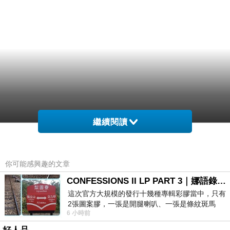
繼續閱讀
你可能感興趣的文章
CONFESSIONS II LP PART 3｜娜語錄II LP PART 3
這次官方大規模的發行十幾種專輯彩膠當中，只有
2張圖案膠，一張是開腿喇叭、一張是條紋斑馬
6 小時前
版；目前官網上只剩澳洲商店AU STORE