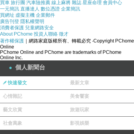
買車
旅行團
汽車險推薦
線上麻將
雜誌
星座命理
會員中心
一元簡訊
直播達人
數位憑證
企業簡訊
買網址
虛擬主機
企業郵件
廣告刊登
隱私權聲明
消費者保護
兒童網路安全
About PChome
投資人聯絡
徵才
著作權保護
｜網路家庭版權所有、轉載必究
‧Copyright PChome
Online
PChome Online and PChome are trademarks of PChome
Online Inc.
個人新聞台
快速發文
最新文章
心情雜記
美食饗宴
藝文欣賞
旅遊玩家
社會萬象
影視娛樂