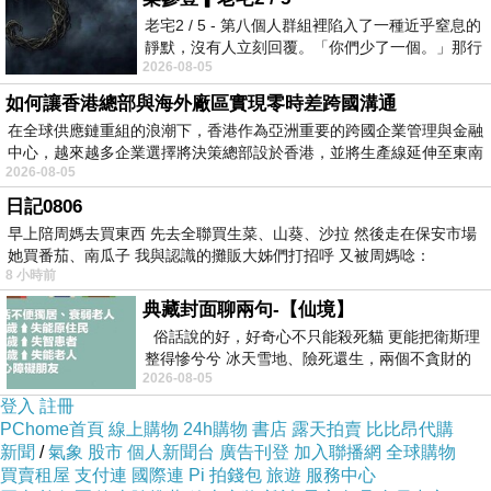
老宅2 / 5 - 第八個人群組裡陷入了一種近乎窒息的
靜默，沒有人立刻回覆。「你們少了一個。」那行
2026-08-05
字像一顆冰冷的鐵釘，硬生生刺進螢
如何讓香港總部與海外廠區實現零時差跨國溝通
在全球供應鏈重組的浪潮下，香港作為亞洲重要的跨國企業管理與金融
中心，越來越多企業選擇將決策總部設於香港，並將生產線延伸至東南
2026-08-05
日記0806
早上陪周媽去買東西 先去全聯買生菜、山葵、沙拉 然後走在保安市場
她買番茄、南瓜子 我與認識的攤販大姊們打招呼 又被周媽唸：
8 小時前
典藏封面聊兩句-【仙境】
俗話說的好，好奇心不只能殺死貓 更能把衛斯理
整得慘兮兮 冰天雪地、險死還生，兩個不貪財的
2026-08-05
人尋什麼寶？ 人家追尋愛情還
登入
註冊
PChome首頁
線上購物
24h購物
書店
露天拍賣
比比昂代購
新聞
/
氣象
股市
個人新聞台
廣告刊登
加入聯播網
全球購物
買賣租屋
支付連
國際連
Pi 拍錢包
旅遊
服務中心