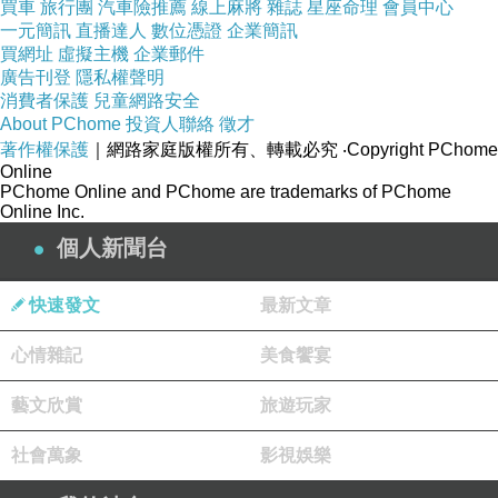
買車
旅行團
汽車險推薦
線上麻將
雜誌
星座命理
會員中心
一元簡訊
直播達人
數位憑證
企業簡訊
買網址
虛擬主機
企業郵件
廣告刊登
隱私權聲明
消費者保護
兒童網路安全
About PChome
投資人聯絡
徵才
著作權保護
｜網路家庭版權所有、轉載必究
‧Copyright PChome
Online
PChome Online and PChome are trademarks of PChome
Online Inc.
個人新聞台
快速發文
最新文章
心情雜記
美食饗宴
藝文欣賞
旅遊玩家
社會萬象
影視娛樂