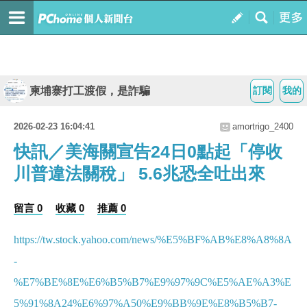
柬埔寨打工渡假，是詐騙
訂閱
我的
2026-02-23 16:04:41
amortrigo_2400
快訊／美海關宣告24日0點起「停收
川普違法關稅」 5.6兆恐全吐出來
留言 0
收藏 0
推薦 0
https://tw.stock.yahoo.com/news/%E5%BF%AB%E8%A8%8A
-
%E7%BE%8E%E6%B5%B7%E9%97%9C%E5%AE%A3%E
5%91%8A24%E6%97%A50%E9%BB%9E%E8%B5%B7-