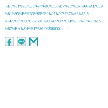
%E5%81%9C%E6%94%B6%E5%B7%9D%E6%99%AE%E9
%81%95%E6%B3%95%E9%97%9C%E7%A8%85-5-
6%E5%85%86%E6%81%90%E5%85%A8%E5%90%90%E5
%87%BA%E4%BE%86-062500502.html