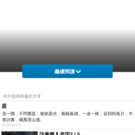
繼續閱讀
你可能感興趣的文章
居
居一隅，不問塵囂，窗納晨光，簷聽暮潮。一桌一椅，容四時風月，半
卷詩書，藏萬里山遙。
2026-08-05
柒參壹▎老宅2 / 5