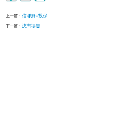
信耶穌=投保
上一篇：
決志禱告
下一篇：