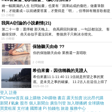
繪一幅圓滿的人生 壯闊如畫」也要有「因果結成的傷疤」做畫筆顏
料，才能畫成～以前總要答案，才覺得是「明」，但導師有幾首歌都是
13 小時前
在教
我與AI討論的小說劇情(21)
第二十一章：選擇權 那天晚上。 堯禹舜回到家後，一句話都沒說。 客
廳很安靜。 堯天命似乎還沒回來。 整個房子只剩冰冷燈光。
15 小時前
保險聽天由命 ??
你的保險聽天由命 業務還一直唱歌
2 小時前
希伯來書 - 因信稱義的見證人
希伯來書11:1-11:40 11:1信就是所望之事的實
底、是未見之事的確據。 11:2古人在這信上得了
2026-08-10
美好的證據。 11:3我們因着信、就知道
登入
註冊
PChome首頁
線上購物
24h購物
書店
露天拍賣
比比昂代購
新聞
/
氣象
股市
個人新聞台
廣告刊登
加入聯播網
全球購物
買賣租屋
支付連
國際連
Pi 拍錢包
旅遊
服務中心