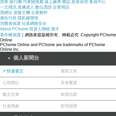
買車
旅行團
汽車險推薦
線上麻將
雜誌
星座命理
會員中心
一元簡訊
直播達人
數位憑證
企業簡訊
買網址
虛擬主機
企業郵件
廣告刊登
隱私權聲明
消費者保護
兒童網路安全
About PChome
投資人聯絡
徵才
著作權保護
｜網路家庭版權所有、轉載必究
‧Copyright PChome
Online
PChome Online and PChome are trademarks of PChome
Online Inc.
個人新聞台
快速發文
最新文章
心情雜記
美食饗宴
藝文欣賞
旅遊玩家
社會萬象
影視娛樂