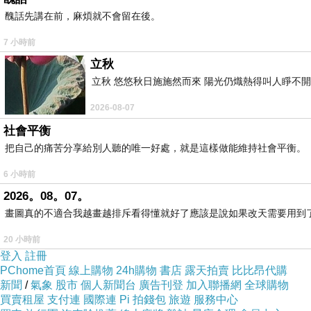
醜話先講在前，麻煩就不會留在後。
7 小時前
立秋
立秋 悠悠秋日施施然而來 陽光仍熾熱得叫人睜不
2026-08-07
社會平衡
把自己的痛苦分享給別人聽的唯一好處，就是這樣做能維持社會平衡。
6 小時前
2026。08。07。
畫圖真的不適合我越畫越排斥看得懂就好了應該是說如果改天需要用到
20 小時前
登入
註冊
PChome首頁
線上購物
24h購物
書店
露天拍賣
比比昂代購
新聞
/
氣象
股市
個人新聞台
廣告刊登
加入聯播網
全球購物
買賣租屋
支付連
國際連
Pi 拍錢包
旅遊
服務中心