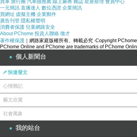
買車
旅行團
汽車險推薦
線上麻將
雜誌
星座命理
會員中心
一元簡訊
直播達人
數位憑證
企業簡訊
買網址
虛擬主機
企業郵件
廣告刊登
隱私權聲明
消費者保護
兒童網路安全
About PChome
投資人聯絡
徵才
著作權保護
｜網路家庭版權所有、轉載必究
‧Copyright PChome
PChome Online and PChome are trademarks of PChome Online
個人新聞台
快速發文
心情雜記
藝文欣賞
社會萬象
我的站台