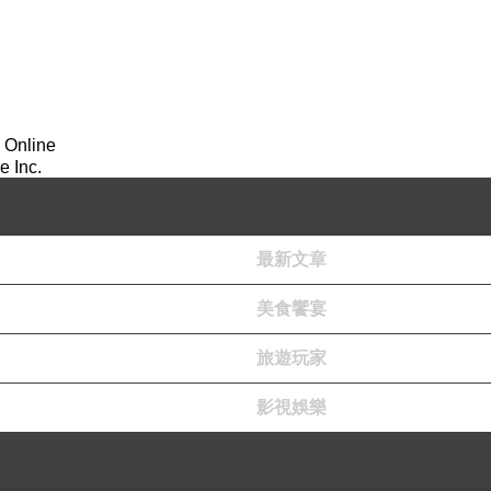
 Online
 Inc.
最新文章
美食饗宴
旅遊玩家
影視娛樂