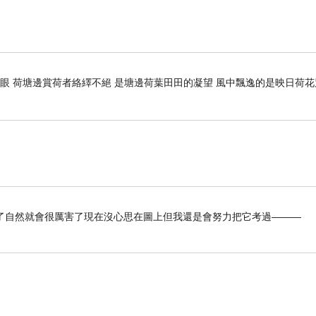
開眼 荷塘邊賞荷者絡繹不絕 是塘邊荷葉田田的凝望 風中飄逸的是映日荷
了自然就會很厲害了現在沒心思在圖上但我還是會努力把它考過———